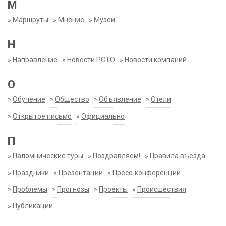
М
»
Маршруты
»
Мнение
»
Музеи
Н
»
Направление
»
Новости РСТО
»
Новости компаний
О
»
Обучение
»
Общество
»
Объявление
»
Отели
»
Открытое письмо
»
Официально
П
»
Паломнические туры
»
Поздравляем!
»
Правила въезда
»
Праздники
»
Презентации
»
Пресс-конференции
»
Проблемы
»
Прогнозы
»
Проекты
»
Происшествия
»
Публикации