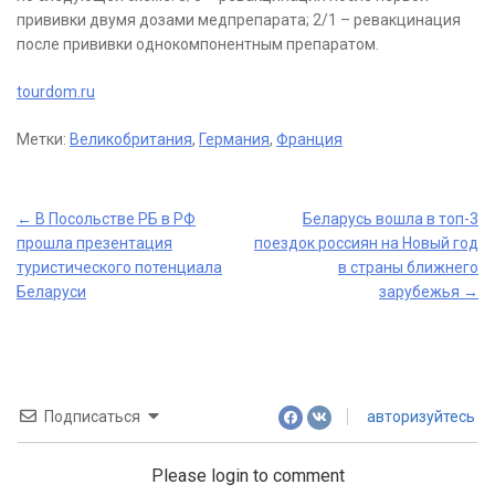
прививки двумя дозами медпрепарата; 2/1 – ревакцинация
после прививки однокомпонентным препаратом.
tourdom.ru
Метки:
Великобритания
,
Германия
,
Франция
Post
←
В Посольстве РБ в РФ
Беларусь вошла в топ-3
прошла презентация
поездок россиян на Новый год
navigation
туристического потенциала
в страны ближнего
Беларуси
зарубежья
→
Подписаться
авторизуйтесь
Please login to comment