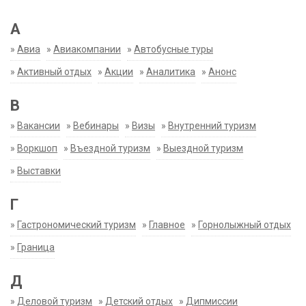
А
»
Авиа
»
Авиакомпании
»
Автобусные туры
»
Активный отдых
»
Акции
»
Аналитика
»
Анонс
В
»
Вакансии
»
Вебинары
»
Визы
»
Внутренний туризм
»
Воркшоп
»
Въездной туризм
»
Выездной туризм
»
Выставки
Г
»
Гастрономический туризм
»
Главное
»
Горнолыжный отдых
»
Граница
Д
»
Деловой туризм
»
Детский отдых
»
Дипмиссии