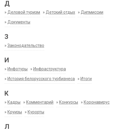
Д
»
Деловой туризм
»
Детский отдых
»
Дипмиссии
»
Документы
З
»
Законодательство
И
»
Инфотуры
»
Инфраструктура
»
История белорусского турбизнеса
»
Итоги
К
»
Кадры
»
Комментарий
»
Конкурсы
»
Коронавирус
»
Круизы
»
Курорты
Л