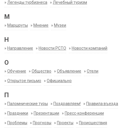
»
Легенды турбизнеса
»
Лечебный туризм
М
»
Маршруты
»
Мнение
»
Музеи
Н
»
Направление
»
Новости РСТО
»
Новости компаний
О
»
Обучение
»
Общество
»
Объявление
»
Отели
»
Открытое письмо
»
Официально
П
»
Паломнические туры
»
Поздравляем!
»
Правила въезда
»
Праздники
»
Презентации
»
Пресс-конференции
»
Проблемы
»
Прогнозы
»
Проекты
»
Происшествия