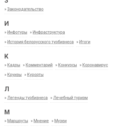
З
»
Законодательство
И
»
Инфотуры
»
Инфраструктура
»
История белорусского турбизнеса
»
Итоги
К
»
Кадры
»
Комментарий
»
Конкурсы
»
Коронавирус
»
Круизы
»
Курорты
Л
»
Легенды турбизнеса
»
Лечебный туризм
М
»
Маршруты
»
Мнение
»
Музеи