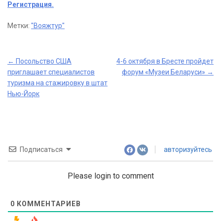
Регистрация.
Метки:
"Вояжтур"
Post
←
Посольство США
4-6 октября в Бресте пройдет
приглашает специалистов
форум «Музеи Беларуси»
→
navigation
туризма на стажировку в штат
Нью-Йорк
Подписаться
авторизуйтесь
Please login to comment
0
КОММЕНТАРИЕВ