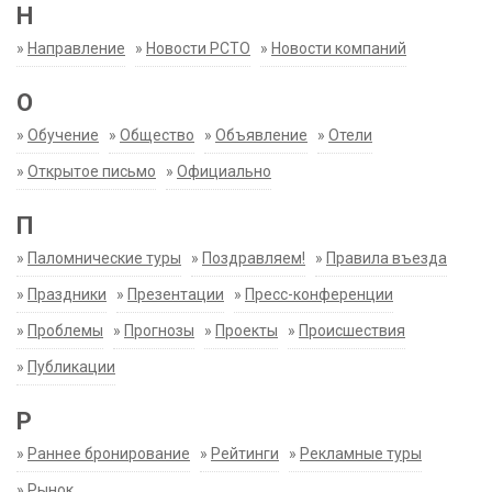
Н
»
Направление
»
Новости РСТО
»
Новости компаний
О
»
Обучение
»
Общество
»
Объявление
»
Отели
»
Открытое письмо
»
Официально
П
»
Паломнические туры
»
Поздравляем!
»
Правила въезда
»
Праздники
»
Презентации
»
Пресс-конференции
»
Проблемы
»
Прогнозы
»
Проекты
»
Происшествия
»
Публикации
Р
»
Раннее бронирование
»
Рейтинги
»
Рекламные туры
»
Рынок