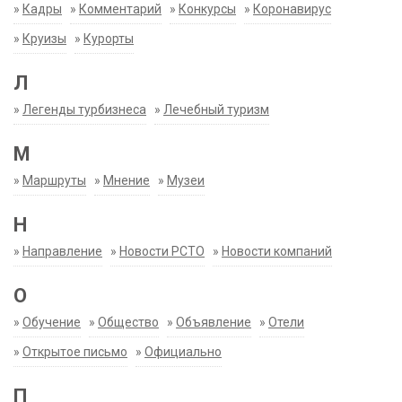
»
Кадры
»
Комментарий
»
Конкурсы
»
Коронавирус
»
Круизы
»
Курорты
Л
»
Легенды турбизнеса
»
Лечебный туризм
М
»
Маршруты
»
Мнение
»
Музеи
Н
»
Направление
»
Новости РСТО
»
Новости компаний
О
»
Обучение
»
Общество
»
Объявление
»
Отели
»
Открытое письмо
»
Официально
П