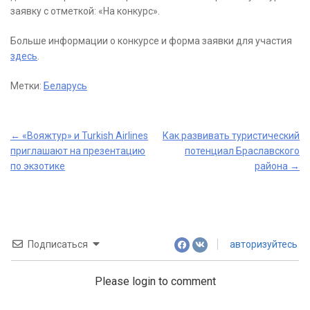
заявку с отметкой: «На конкурс».
Больше информации о конкурсе и форма заявки для участия
здесь
.
Метки:
Беларусь
Post
←
«Вояжтур» и Turkish Airlines
Как развивать туристический
приглашают на презентацию
потенциал Браславского
navigation
по экзотике
района
→
Подписаться
авторизуйтесь
Please login to comment