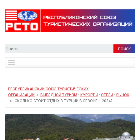
Найти:
Toggle
navigation
РЕСПУБЛИКАНСКИЙ СОЮЗ ТУРИСТИЧЕСКИХ
ОРГАНИЗАЦИЙ
»
ВЫЕЗДНОЙ ТУРИЗМ
•
КУРОРТЫ
•
ОТЕЛИ
•
РЫНОК
» СКОЛЬКО СТОИТ ОТДЫХ В ТУРЦИИ В СЕЗОНЕ – 2024?