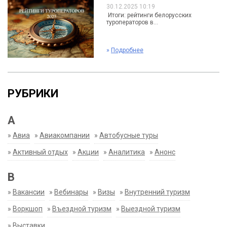
30.12.2025 10:19
Итоги: рейтинги белорусских
туроператоров в...
»
Подробнее
РУБРИКИ
А
»
Авиа
»
Авиакомпании
»
Автобусные туры
»
Активный отдых
»
Акции
»
Аналитика
»
Анонс
В
»
Вакансии
»
Вебинары
»
Визы
»
Внутренний туризм
»
Воркшоп
»
Въездной туризм
»
Выездной туризм
»
Выставки