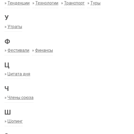
»
Тенденции
»
Технологии
»
Транспорт
»
Туры
У
»
Утраты
Ф
»
Фестивали
»
Финансы
Ц
»
Цитата дня
Ч
»
Члены союза
Ш
»
Шопинг