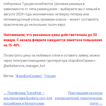
побережье Турции колеблются. Ценовая разница в
зависимости от типа размещения – выбираете вы с семьей в
августе 2024 года экономичную четверку-пятерку или
пятизвездочный отель премиум-класса – может составлять
практически до нескольких тысяч евро.
Напоминаем, что указанные цены действительны до 30
января. С начала февраля ожидается заметное повышение
на 15-40%.
Посмотреть цены на любимые отели и оставить заявку, можно
через телеграм-помощника туроператора «АэроБелСервис»:
@airbelservice_manager_bot.
Метки:
"АэроБелСервис"
,
Турция
Post
←
Платформа TravelHub —
Приглашаем на курсы
альтернатива Booking.com для
руководителей туристических
navigation
российских и белорусских
групп
→