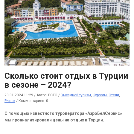
Сколько стоит отдых в Турции
в сезоне – 2024?
23.01.2024 11:29
/
Автор: РСТО
/
Выездной туризм
,
Курорты
,
Отели
,
Рынок
/
Комментариев: 0
С помощью известного туроператора «АэроБелСервис»
мы проанализировали цены на отдых в Турции.