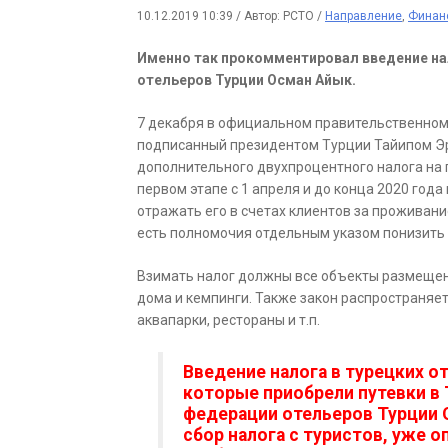
10.12.2019 10:39
/
Автор: РСТО
/
Направление
,
Финан
Именно так прокомментировал введение нал
отельеров Турции Осман Айык.
7 декабря в официальном правительственном
подписанный президентом Турции Тайипом Эр
дополнительного двухпроцентного налога на 
первом этапе с 1 апреля и до конца 2020 год
отражать его в счетах клиентов за проживан
есть полномочия отдельным указом понизить е
Взимать налог должны все объекты размещени
дома и кемпинги. Также закон распространяет
аквапарки, рестораны и т.п.
Введение налога в турецких о
которые приобрели путевки в Т
федерации отельеров Турции О
сбор налога с туристов, уже 