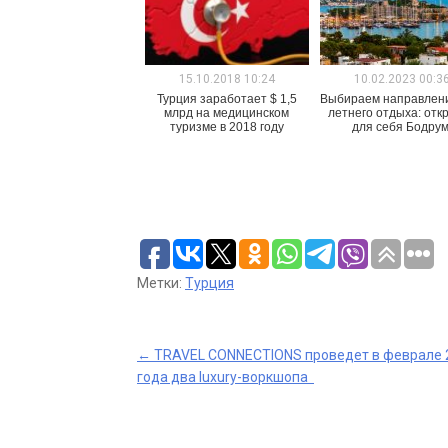
15.10.2018 10:24
10.02.2023 00:3
Турция заработает $ 1,5
Выбираем направлен
млрд на медицинском
летнего отдыха: отк
туризме в 2018 году
для себя Бодрум
Метки:
Турция
Post
←
TRAVEL CONNECTIONS проведет в феврале 
года два luxury-воркшопа
navigation