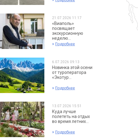
Подробнее
21.07.2026 11:17
«Виаполь»
посвящает
экскурсионную
неделю...
»
Подробнее
6.07.2026 09:13
Новинка этой осени
от туроператора
«Экотур...
»
Подробнее
13.07.2026 15:51
Куда лучше
полететь на отдых
во время летних...
»
Подробнее