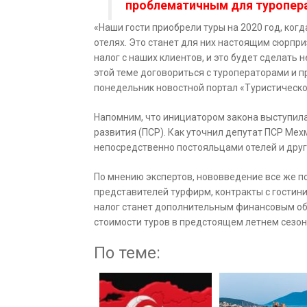
проблематичным для туропер
«Наши гости приобрели туры на 2020 год, ког
отелях. Это станет для них настоящим сюрпри
налог с наших клиентов, и это будет сделать н
этой теме договориться с туроператорами и п
понедельник новостной портал «Туристическо
Напомним, что инициатором закона выступил
развития (ПСР). Как уточнил депутат ПСР Мех
непосредственно постояльцами отелей и дру
По мнению экспертов, нововведение все же по
представителей турфирм, контракты с гостин
налог станет дополнительным финансовым об
стоимости туров в предстоящем летнем сезоне
По теме: