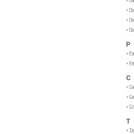
»
Па
»
П
»
П
»
П
Р
»
Ра
»
Р
С
»
С
»
С
»
Ст
Т
»
Т