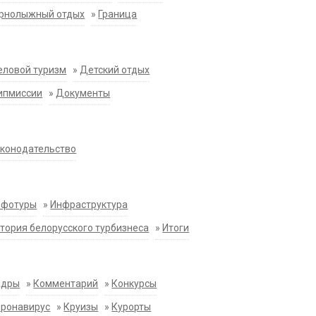
орнолыжный отдых
»
Граница
еловой туризм
»
Детский отдых
ипмиссии
»
Документы
конодательство
нфотуры
»
Инфраструктура
тория белорусского турбизнеса
»
Итоги
адры
»
Комментарий
»
Конкурсы
оронавирус
»
Круизы
»
Курорты