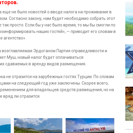
аторов.
да еще не было новостей о вводе налога на проживание в
зом. Согласно закону, нам будет необходимо собрать этот
е так просто. Если бы у нас было время, то мы бы смогли по
роинформировать наших гостей», — приводит его словам в
е агентство».
а возглавляемая Эрдоганом Партия справедливости и
мет Муш, новый налог будет оплачиваться
гих сдаваемых в аренду видов размещения.
ка не отразится на зарубежных гостях Турции. По словам
ицами на следующий год уже заключены. Скорее всего,
ременением для владельцев средств размещения, но на
 вряд ли отразится.