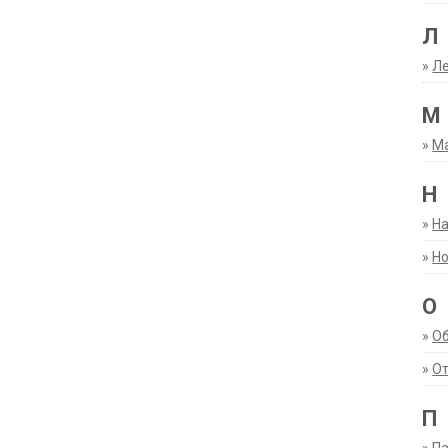
Л
»
Ле
М
»
М
Н
»
Н
»
Но
О
»
О
»
От
П