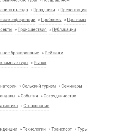
ломнические туры
»
Поздравляем!
равила въезда
»
Праздники
»
Презентации
ресс-конференции
»
Проблемы
»
Прогнозы
роекты
»
Происшествия
»
Публикации
ннее бронирование
»
Рейтинги
екламные туры
»
Рынок
анатории
»
Сельский туризм
»
Семинары
кандалы
»
События
»
Сотрудничество
атистика
»
Страхование
енденции
»
Технологии
»
Транспорт
»
Туры