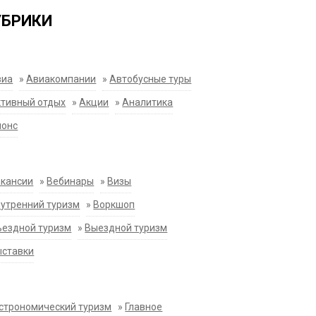
УБРИКИ
виа
»
Авиакомпании
»
Автобусные туры
тивный отдых
»
Акции
»
Аналитика
нонс
акансии
»
Вебинары
»
Визы
утренний туризм
»
Воркшоп
ездной туризм
»
Выездной туризм
ыставки
строномический туризм
»
Главное