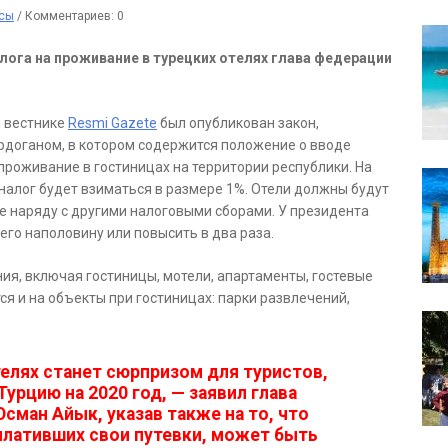
сы
/
Комментариев: 0
ога на проживание в турецких отелях глава федерации
 вестнике
Resmi Gazete
был опубликован закон,
доганом, в котором содержится положение о вводе
проживание в гостиницах на территории республики. На
а налог будет взиматься в размере 1%. Отели должны будут
ие наряду с другими налоговыми сборами. У президента
го наполовину или повысить в два раза.
я, включая гостиницы, мотели, апартаменты, гостевые
ся и на объекты при гостиницах: парки развлечений,
телях станет сюрпризом для туристов,
урцию на 2020 год, — заявил глава
сман Айык, указав также на то, что
оплативших свои путевки, может быть