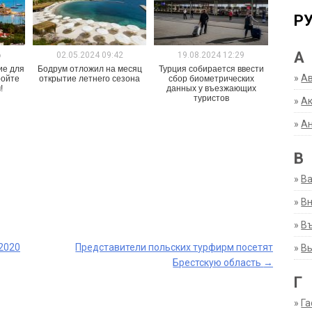
Р
А
6
02.05.2024 09:42
19.08.2024 12:29
ие для
Бодрум отложил на месяц
Турция собирается ввести
»
А
ройте
открытие летнего сезона
сбор биометрических
!
данных у въезжающих
туристов
»
Ак
»
А
В
»
В
»
Вн
»
Въ
2020
Представители польских турфирм посетят
»
В
Брестскую область
→
Г
»
Га