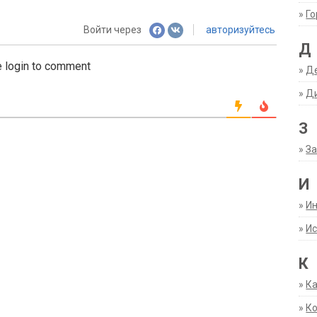
»
Г
Войти через
авторизуйтесь
Д
 login to comment
»
Д
»
Д
З
»
За
И
»
И
»
Ис
К
»
К
»
К