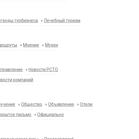
генды турбизнеса
»
Лечебный туризм
аршруты
»
Мнение
»
Музеи
аправление
»
Новости РСТО
вости компаний
бучение
»
Общество
»
Объявление
»
Отели
крытое письмо
»
Официально