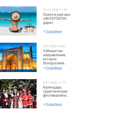
15.07.2026 11:07
Сезон в разгаре:
«ИНТЕРСИТИ»
дарит...
»
Подробнее
9.07.2026 14:51
Узбекистан:
направление,
которое
белорусские...
»
Подробнее
8.07.2026 11:11
Календарь
туристических
фестивалей в...
»
Подробнее