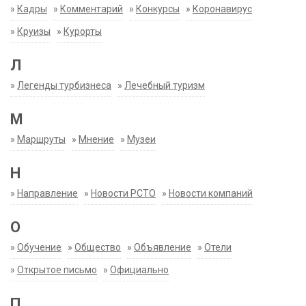
»
Кадры
»
Комментарий
»
Конкурсы
»
Коронавирус
»
Круизы
»
Курорты
Л
»
Легенды турбизнеса
»
Лечебный туризм
М
»
Маршруты
»
Мнение
»
Музеи
Н
»
Направление
»
Новости РСТО
»
Новости компаний
О
»
Обучение
»
Общество
»
Объявление
»
Отели
»
Открытое письмо
»
Официально
П