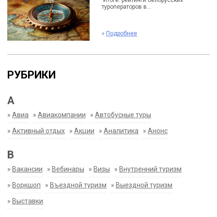
Итоги: рейтинги белорусских
туроператоров в...
»
Подробнее
РУБРИКИ
А
»
Авиа
»
Авиакомпании
»
Автобусные туры
»
Активный отдых
»
Акции
»
Аналитика
»
Анонс
В
»
Вакансии
»
Вебинары
»
Визы
»
Внутренний туризм
»
Воркшоп
»
Въездной туризм
»
Выездной туризм
»
Выставки