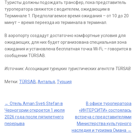
Туристы должны подождать трансфер, пока представитель
туроператора свяжется с водителем, ожидающим в
Терминале 1. Предполагаемое время ожидания – от 10 до 20
минут – время переезда из терминала в терминал.
В аэропорту создадут достаточно комфортные условия для
ожидающих, для них будет организована специальная зона
ожидания и установлена бесплатная точка Wi-Fi, – говорится в
сообщении TÜRSAB.
Источник: Ассоциация турецких туристических агентств TÜRSAB
Метки:
TÜRSAB
,
Анталья
,
Турция
Post
←
Отель Aman Sveti Stefan в
В офисе туроператора
Черногории откроется 1 июля
«ИНТЕРСИТИ» состоялась
navigation
2026 года после пятилетнего
встреча с представителями
перерыва
Министерства культурного
наследия и туризма Омана
→