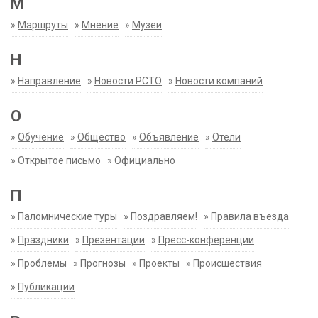
М
»
Маршруты
»
Мнение
»
Музеи
Н
»
Направление
»
Новости РСТО
»
Новости компаний
О
»
Обучение
»
Общество
»
Объявление
»
Отели
»
Открытое письмо
»
Официально
П
»
Паломнические туры
»
Поздравляем!
»
Правила въезда
»
Праздники
»
Презентации
»
Пресс-конференции
»
Проблемы
»
Прогнозы
»
Проекты
»
Происшествия
»
Публикации