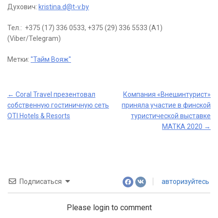
Духович:
kristina.d@t-v.by
Тел.: +375 (17) 336 0533, +375 (29) 336 5533 (A1)
(Viber/Telegram)
Метки:
"Тайм Вояж"
Post
←
Coral Travel презентовал
Компания «Внешинтурист»
собственную гостиничную сеть
приняла участие в финской
navigation
OTI Hotels & Resorts
туристической выставке
MATKA 2020
→
Подписаться
авторизуйтесь
Please login to comment