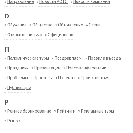
»
Направление
»
Новости РСТО
»
Новости компаний
О
»
Обучение
»
Общество
»
Объявление
»
Отели
»
Открытое письмо
»
Официально
П
»
Паломнические туры
»
Поздравляем!
»
Правила въезда
»
Праздники
»
Презентации
»
Пресс-конференции
»
Проблемы
»
Прогнозы
»
Проекты
»
Происшествия
»
Публикации
Р
»
Раннее бронирование
»
Рейтинги
»
Рекламные туры
»
Рынок