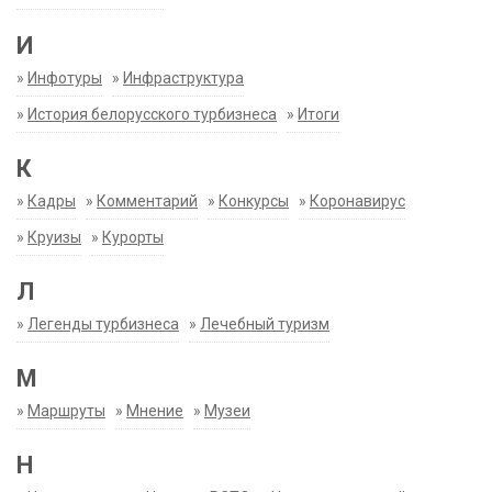
И
»
Инфотуры
»
Инфраструктура
»
История белорусского турбизнеса
»
Итоги
К
»
Кадры
»
Комментарий
»
Конкурсы
»
Коронавирус
»
Круизы
»
Курорты
Л
»
Легенды турбизнеса
»
Лечебный туризм
М
»
Маршруты
»
Мнение
»
Музеи
Н