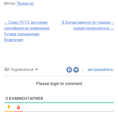
Метки:
"Вояжтур"
Post
←
Совет РСТО: вручение
В Департаменте по туризму –
сертификатов, изменение
новый руководитель
→
navigation
Устава, расширение
Правления
Подписаться
авторизуйтесь
Please login to comment
0
КОММЕНТАРИЕВ