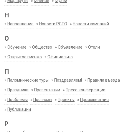
»
Маршруты
»
Мнение
»
Музеи
Н
»
Направление
»
Новости РСТО
»
Новости компаний
О
»
Обучение
»
Общество
»
Объявление
»
Отели
»
Открытое письмо
»
Официально
П
»
Паломнические туры
»
Поздравляем!
»
Правила въезда
»
Праздники
»
Презентации
»
Пресс-конференции
»
Проблемы
»
Прогнозы
»
Проекты
»
Происшествия
»
Публикации
Р