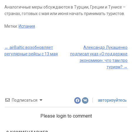
Аналогичные меры обсуждаются в Турции, Греции и Тунисе –
странах, готовых с мая или июня начать принимать туристов.
Метки:
Испания
Post
←
airBaltic возобновляет
Александр Лукашенко
регулярные рейсы с 13 мая
подписал указ «О поддержке
navigation
экономики»: что там про
туризм?
→
Подписаться
авторизуйтесь
Please login to comment