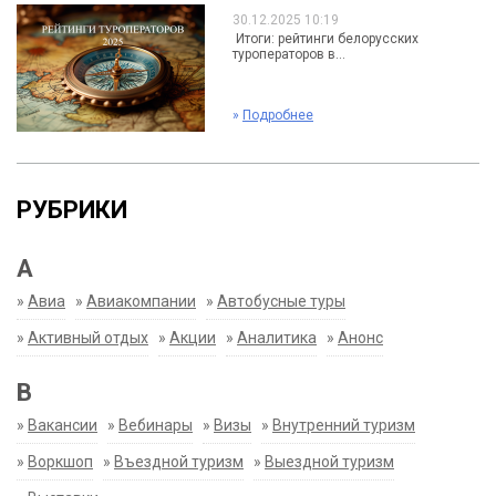
30.12.2025 10:19
Итоги: рейтинги белорусских
туроператоров в...
»
Подробнее
РУБРИКИ
А
»
Авиа
»
Авиакомпании
»
Автобусные туры
»
Активный отдых
»
Акции
»
Аналитика
»
Анонс
В
»
Вакансии
»
Вебинары
»
Визы
»
Внутренний туризм
»
Воркшоп
»
Въездной туризм
»
Выездной туризм