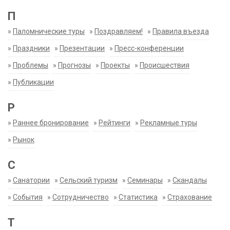
П
»
Паломнические туры
»
Поздравляем!
»
Правила въезда
»
Праздники
»
Презентации
»
Пресс-конференции
»
Проблемы
»
Прогнозы
»
Проекты
»
Происшествия
»
Публикации
Р
»
Раннее бронирование
»
Рейтинги
»
Рекламные туры
»
Рынок
С
»
Санатории
»
Сельский туризм
»
Семинары
»
Скандалы
»
События
»
Сотрудничество
»
Статистика
»
Страхование
Т