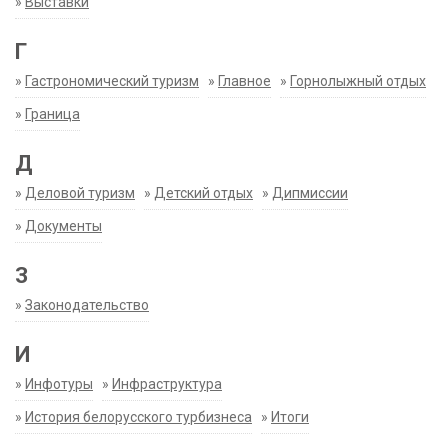
»
Выставки
Г
»
Гастрономический туризм
»
Главное
»
Горнолыжный отдых
»
Граница
Д
»
Деловой туризм
»
Детский отдых
»
Дипмиссии
»
Документы
З
»
Законодательство
И
»
Инфотуры
»
Инфраструктура
»
История белорусского турбизнеса
»
Итоги