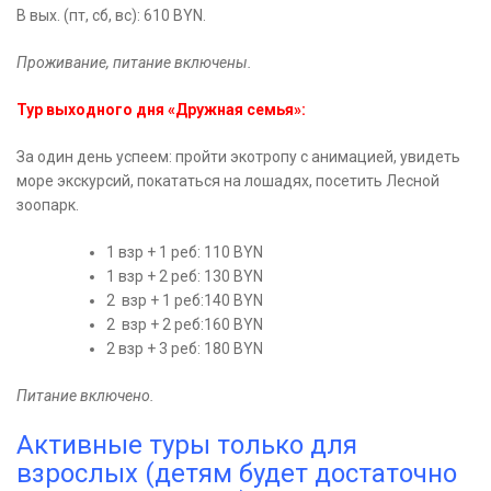
В вых. (пт, сб, вс): 610 BYN.
Проживание, питание включены.
Тур выходного дня «Дружная семья»:
За один день успеем: пройти экотропу с анимацией, увидеть
море экскурсий, покататься на лошадях, посетить Лесной
зоопарк.
1 взр + 1 реб: 110 BYN
1 взр + 2 реб: 130 BYN
2 взр + 1 реб:140 BYN
2 взр + 2 реб:160 BYN
2 взр + 3 реб: 180 BYN
Питание включено.
Активные туры только для
взрослых (детям будет достаточно