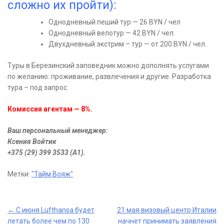
сложно их пройти):
Однодневный пеший тур — 26 BYN / чел
Однодневный велотур — 42 BYN / чел.
Двухдневный экстрим – тур — от 200 BYN / чел.
Туры в Березинский заповедник можно дополнять услугами
по желанию: проживание, развлечения и другие. Разработка
тура – под запрос.
Комиссия агентам — 8%.
Ваш персональный менеджер:
Ксения Войтик
+375 (29) 399 3533 (A1).
Метки:
"Тайм Вояж"
Post
←
С июня Lufthansa будет
21 мая визовый центр Италии
летать более чем по 130
начнет принимать заявления