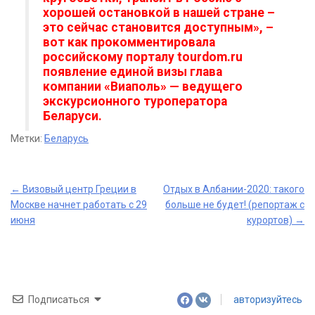
хорошей остановкой в нашей стране –
это сейчас становится доступным», –
вот как прокомментировала
российскому порталу tourdom.ru
появление единой визы глава
компании «Виаполь» — ведущего
экскурсионного туроператора
Беларуси.
Метки:
Беларусь
Post
←
Визовый центр Греции в
Отдых в Албании-2020: такого
Москве начнет работать с 29
больше не будет! (репортаж с
navigation
июня
курортов)
→
Подписаться
авторизуйтесь