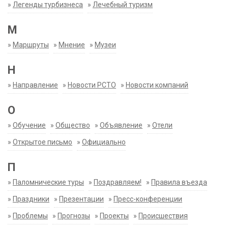
»
Легенды турбизнеса
»
Лечебный туризм
М
»
Маршруты
»
Мнение
»
Музеи
Н
»
Направление
»
Новости РСТО
»
Новости компаний
О
»
Обучение
»
Общество
»
Объявление
»
Отели
»
Открытое письмо
»
Официально
П
»
Паломнические туры
»
Поздравляем!
»
Правила въезда
»
Праздники
»
Презентации
»
Пресс-конференции
»
Проблемы
»
Прогнозы
»
Проекты
»
Происшествия