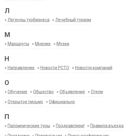
Л
»
Легенды турбизнеса
»
Лечебный туризм
М
»
Маршруты
»
Мнение
»
Музеи
Н
»
Направление
»
Новости РСТО
»
Новости компаний
О
»
Обучение
»
Общество
»
Объявление
»
Отели
»
Открытое письмо
»
Официально
П
»
Паломнические туры
»
Поздравляем!
»
Правила въезда
»
Праздники
»
Презентации
»
Пресс-конференции