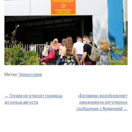
Метки:
Черногория
Post
←
Грузия не откроет границы
«Белавиа» возобновляет
до конца августа
ежедневное регулярное
navigation
сообщение c Арменией
→