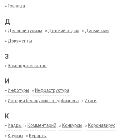
»
Граница
Д
»
Деловой туризм
»
Детский отдых
»
Дипмиссии
»
Документы
З
»
Законодательство
И
»
Инфотуры
»
Инфраструктура
»
История белорусского турбизнеса
»
Итоги
К
»
Кадры
»
Комментарий
»
Конкурсы
»
Коронавирус
»
Круизы
»
Курорты