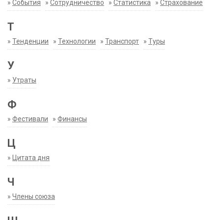
»
События
»
Сотрудничество
»
Статистика
»
Страхование
Т
»
Тенденции
»
Технологии
»
Транспорт
»
Туры
У
»
Утраты
Ф
»
Фестивали
»
Финансы
Ц
»
Цитата дня
Ч
»
Члены союза