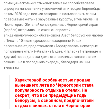
помощи нескольких стыковок также не способствовала
спросу на направление у москвичей и питерцев. Европейцы
летом 2020 года весьма осторожно пользовались своим
правом выезжать на зарубежные курорты, в том числе – в
Черногорию. Жителей сопредельных с Черногорией стран
(сербов) штормило – в связи с непростой
эпидемиологической обстановкой. А вот белорусский чартер
в Тиват с 10 июля курсировал ежедневно. И, как
рассказывают, представители «Аэротрэвела», некоторые
популярные отели («Авала» в Будве, «Палас» в Петроваце и
другие) периодически даже становились в «стоп» в этом
сезоне – не в последнюю очередь, благодаря нашим
туристам.
Характерной особенностью продаж
нынешнего лета по Черногории стала
популярность отдыха в отелях. Не
секрет, что все предыдущие годы
белорусы, в основном, предпочитали
отдых в виллах: отели в Черногории