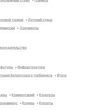
орнолыжный отдых
»
Граница
еловой туризм
»
Детский отдых
ипмиссии
»
Документы
конодательство
нфотуры
»
Инфраструктура
тория белорусского турбизнеса
»
Итоги
адры
»
Комментарий
»
Конкурсы
оронавирус
»
Круизы
»
Курорты