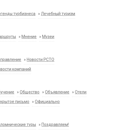
генды турбизнеса
»
Лечебный туризм
аршруты
»
Мнение
»
Музеи
аправление
»
Новости РСТО
вости компаний
бучение
»
Общество
»
Объявление
»
Отели
крытое письмо
»
Официально
ломнические туры
»
Поздравляем!