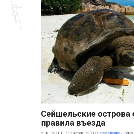
Сейшельские острова 
правила въезда
21.01.2021 10:58
/
Автор: РСТО
/
Направление
/
Комме