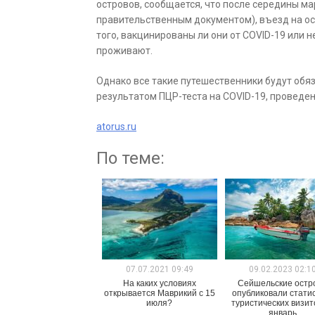
островов, сообщается, что после середины м
правительственным документом), въезд на ос
того, вакцинированы ли они от COVID-19 или не
проживают.
Однако все такие путешественники будут обя
результатом ПЦР-теста на COVID-19, проведен
atorus.ru
По теме:
07.07.2021 09:49
09.02.2023 02:1
На каких условиях
Сейшельские остр
открывается Маврикий с 15
опубликовали стати
июля?
туристических визит
январь