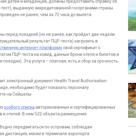
чая детей и младенцев, должны предоставить справку об
Р-тест), выданную аккредитованной госорганами страны
роведен не ранее, чем за 72 часа до вылета
 перед поездкой (но не ранее, как пройдет две недели
трицательный результат ПЦР-теста) загрузить в
ственную интернет-платформу
свой сертификат о
атом ПЦР-теста на ковид, данные брони отеля и билетов и
поездки). Эта услуга – платная, есть и сбор за срочность
т электронный документ Health Travel Authorisation
виде, необходимо будет показать персоналу
ете на Сейшелы.
из
особого списка
авторизованных и сертифицированных
 и отелей. В нем 532 объекта размещения.
бодно передвигаться по островам, соблюдая
я дистанция, маски в терминале аэропорта