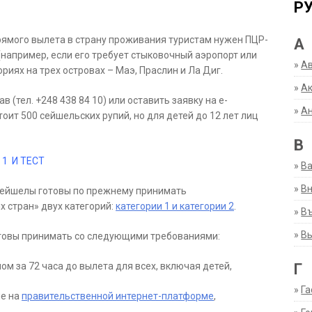
Р
рямого вылета в страну проживания туристам нужен ПЦР-
А
(например, если его требует стыковочный аэропорт или
»
А
риях на трех островах – Маэ, Праслин и Ла Диг.
»
Ак
 (тел. +248 438 84 10) или оставить заявку на e-
»
А
стоит 500 сейшельских рупий, но для детей до 12 лет лиц
В
 1 И ТЕСТ
»
В
»
Вн
Сейшелы готовы по прежнему принимать
 стран» двух категорий:
категории 1 и категории 2
.
»
Въ
»
В
готовы принимать со следующими требованиями:
Г
ом за 72 часа до вылета для всех, включая детей,
»
Га
ие на
правительственной интернет-платформе
,