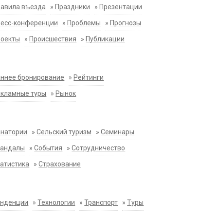
равила въезда
»
Праздники
»
Презентации
ресс-конференции
»
Проблемы
»
Прогнозы
роекты
»
Происшествия
»
Публикации
ннее бронирование
»
Рейтинги
екламные туры
»
Рынок
анатории
»
Сельский туризм
»
Семинары
кандалы
»
События
»
Сотрудничество
атистика
»
Страхование
енденции
»
Технологии
»
Транспорт
»
Туры