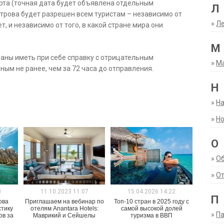
арта (точная дата будет объявлена отдельным
Л
трова будет разрешен всем туристам – независимо от
»
Ле
т, и независимо от того, в какой стране мира они
М
заны иметь при себе справку с отрицательным
»
М
ным не ранее, чем за 72 часа до отправления.
Н
»
Н
»
Но
О
»
О
»
От
0
11.10.2023 11:07
15.04.2026 14:22
П
ова
Приглашаем на вебинар по
Топ-10 стран в 2025 году с
стику
отелям Anantara Hotels:
самой высокой долей
»
Па
ов за
Маврикий и Сейшелы
туризма в ВВП