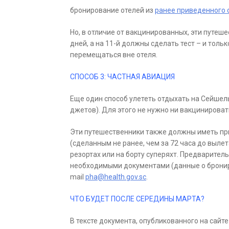
бронирование отелей из
ранее приведенного 
Но, в отличие от вакцинированных, эти путеше
дней, а на 11-й должны сделать тест – и тол
перемещаться вне отеля.
СПОСОБ 3: ЧАСТНАЯ АВИАЦИЯ
Еще один способ улететь отдыхать на Сейшел
джетов). Для этого не нужно ни вакцинировать
Эти путешественники также должны иметь при
(сделанным не ранее, чем за 72 часа до выле
резортах или на борту суперяхт. Предварител
необходимыми документами (данные о брониров
mail
pha@health.gov.sc
.
ЧТО БУДЕТ ПОСЛЕ СЕРЕДИНЫ МАРТА?
В тексте документа, опубликованного на сайт