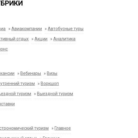
УБРИКИ
виа
»
Авиакомпании
»
Автобусные туры
тивный отдых
»
Акции
»
Аналитика
нонс
акансии
»
Вебинары
»
Визы
утренний туризм
»
Воркшоп
ездной туризм
»
Выездной туризм
ыставки
строномический туризм
»
Главное