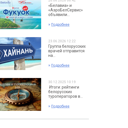
26.06.2026 06:42
«Белавиа» и
«АэроБелСервис»
объявили...
»
Подробнее
23.06.2026 12:22
Группа белорусских
врачей отправится
на...
»
Подробнее
30.12.2025 10:19
Итоги: рейтинги
белорусских
туроператоров в...
»
Подробнее