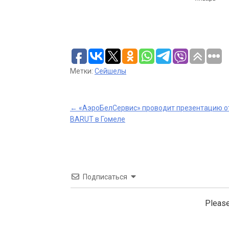
Метки:
Сейшелы
Post
←
«АэроБелСервис» проводит презентацию о
BARUT в Гомеле
navigation
Подписаться
Please