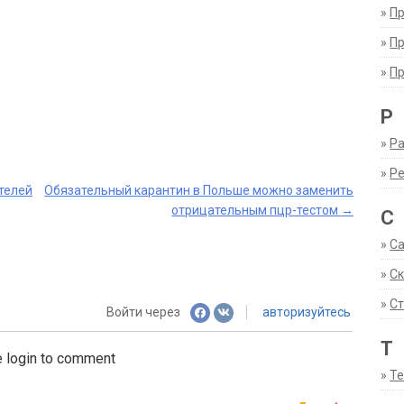
»
П
»
П
»
П
Р
»
Ра
»
Р
телей
Обязательный карантин в Польше можно заменить
отрицательным пцр-тестом
→
С
»
С
»
С
»
Ст
Войти через
авторизуйтесь
Т
 login to comment
»
Т