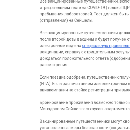
Все вакцинированные путешественники, вклю
отрицательном тесте на COVID-19 (только ПЦ
пребывания лабораторией. Тест должен быть п
(отправления) на Сейшелы.
Все вакцинированные путешественники должны
после второй дозы вакцины и будет получен о
электронном виде на
специальную правитель
вакцинации, справку с отрицательным результ
дождаться положительного ответа (одобрения 
рассмотрения.
Если поездка одобрена, путешественник получи
(HTA). Его в распечатанном или электронном 
авиакомпании на стойке регистрации при выл
Бронирование проживания возможно только 
Минздравом Сейшел гестхаусов, апартаментов
Вакцинированные путешественники могут сво
установленные меры безопасности (социальна