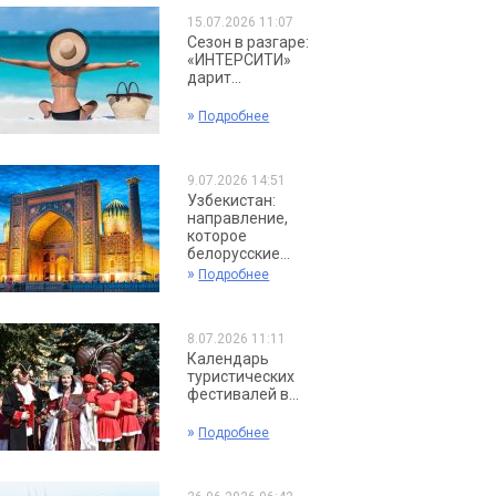
15.07.2026 11:07
Сезон в разгаре:
«ИНТЕРСИТИ»
дарит...
»
Подробнее
9.07.2026 14:51
Узбекистан:
направление,
которое
белорусские...
»
Подробнее
8.07.2026 11:11
Календарь
туристических
фестивалей в...
»
Подробнее