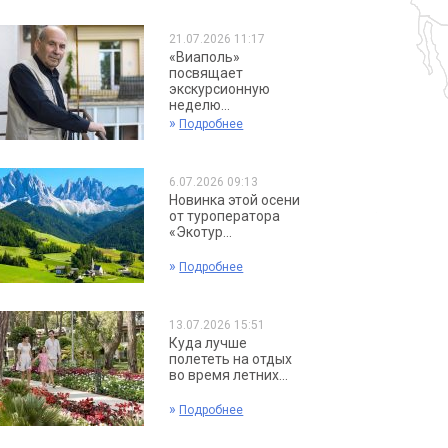
21.07.2026 11:17
«Виаполь»
посвящает
экскурсионную
неделю...
»
Подробнее
6.07.2026 09:13
Новинка этой осени
от туроператора
«Экотур...
»
Подробнее
13.07.2026 15:51
Куда лучше
полететь на отдых
во время летних...
»
Подробнее