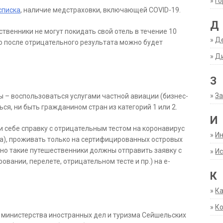
»
Г
списка
, наличие медстраховки, включающей COVID-19.
Д
ственники не могут покидать свой отель в течение 10
»
Д
ько после отрицательного результата можно будет
»
Д
З
»
За
ы – воспользоваться услугами частной авиации (бизнес-
ся, ни быть гражданином стран из категорий 1 или 2.
И
 себе справку с отрицательным тестом на коронавирус
»
И
та), проживать только на сертифицированных островых
ьно такие путешественники должны отправить заявку с
»
Ис
ании, перелете, отрицательном тесте и пр.) на e-
К
»
К
»
К
е министерства иностранных дел и туризма Сейшельских