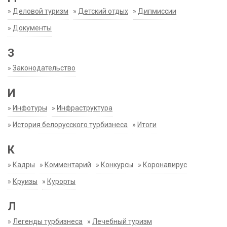
»
Деловой туризм
»
Детский отдых
»
Дипмиссии
»
Документы
З
»
Законодательство
И
»
Инфотуры
»
Инфраструктура
»
История белорусского турбизнеса
»
Итоги
К
»
Кадры
»
Комментарий
»
Конкурсы
»
Коронавирус
»
Круизы
»
Курорты
Л
»
Легенды турбизнеса
»
Лечебный туризм