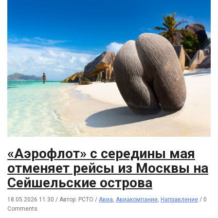
«Аэрофлот» с середины мая
отменяет рейсы из Москвы на
Сейшельские острова
18.05.2026 11:30
/
Автор: РСТО
/
Авиа
,
Авиакомпании
,
Направление
/
0
Comments