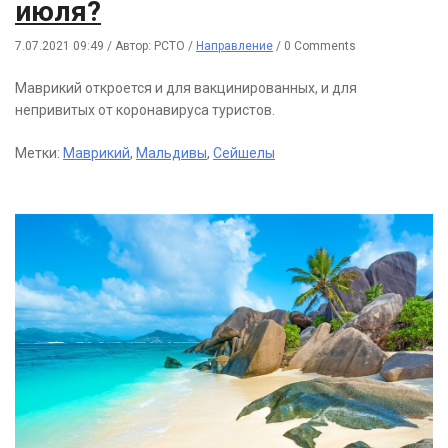
июля?
7.07.2021 09:49
/
Автор: РСТО
/
Направление
/
0 Comments
Маврикий откроется и для вакцинированных, и для
непривитых от коронавируса туристов.
Метки:
Маврикий
,
Мальдивы
,
Сейшелы