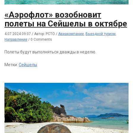
«Аэрофлот» возобновит
полеты на Сейшелы в октябре
4.07.2024 09:07
/
Автор: РСТО
/
Авиакомпании
,
Выездной туризм
,
Направление
/
0 Comments
Полеты будут выполняться дважды в неделю.
Метки:
Сейшелы