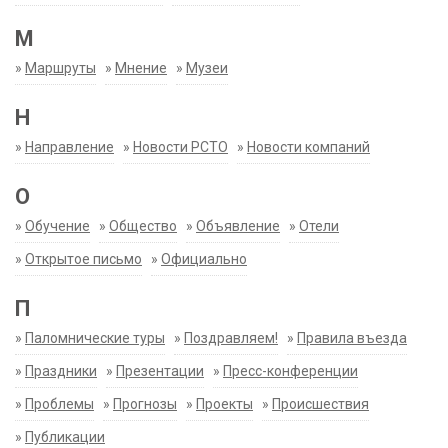
М
»
Маршруты
»
Мнение
»
Музеи
Н
»
Направление
»
Новости РСТО
»
Новости компаний
О
»
Обучение
»
Общество
»
Объявление
»
Отели
»
Открытое письмо
»
Официально
П
»
Паломнические туры
»
Поздравляем!
»
Правила въезда
»
Праздники
»
Презентации
»
Пресс-конференции
»
Проблемы
»
Прогнозы
»
Проекты
»
Происшествия
»
Публикации