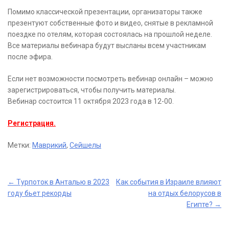
Помимо классической презентации, организаторы также
презентуют собственные фото и видео, снятые в рекламной
поездке по отелям, которая состоялась на прошлой неделе.
Все материалы вебинара будут высланы всем участникам
после эфира.
Если нет возможности посмотреть вебинар онлайн – можно
зарегистрироваться, чтобы получить материалы.
Вебинар состоится 11 октября 2023 года в 12-00.
Регистрация.
Метки:
Маврикий
,
Сейшелы
Post
←
Турпоток в Анталью в 2023
Как события в Израиле влияют
году бьет рекорды
на отдых белорусов в
navigation
Египте?
→