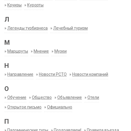
»
Круизы
»
Курорты
Л
»
Легенды турбизнеса
»
Лечебный туризм
М
»
Маршруты
»
Мнение
»
Музеи
Н
»
Направление
»
Новости РСТО
»
Новости компаний
О
»
Обучение
»
Общество
»
Объявление
»
Отели
»
Открытое письмо
»
Официально
П
»
Паломнические туры
»
Поздравляем!
»
Правила въезда