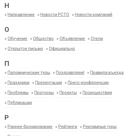
Н
»
Направление
»
Новости РСТО
»
Новости компаний
О
»
Обучение
»
Общество
»
Объявление
»
Отели
»
Открытое письмо
»
Официально
П
»
Паломнические туры
»
Поздравляем!
»
Правила въезда
»
Праздники
»
Презентации
»
Пресс-конференции
»
Проблемы
»
Прогнозы
»
Проекты
»
Происшествия
»
Публикации
Р
»
Раннее бронирование
»
Рейтинги
»
Рекламные туры