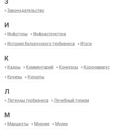
З
»
Законодательство
И
»
Инфотуры
»
Инфраструктура
»
История белорусского турбизнеса
»
Итоги
К
»
Кадры
»
Комментарий
»
Конкурсы
»
Коронавирус
»
Круизы
»
Курорты
Л
»
Легенды турбизнеса
»
Лечебный туризм
М
»
Маршруты
»
Мнение
»
Музеи