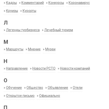
»
Кадры
»
Комментарий
»
Конкурсы
»
Коронавирус
»
Круизы
»
Курорты
Л
»
Легенды турбизнеса
»
Лечебный туризм
М
»
Маршруты
»
Мнение
»
Музеи
Н
»
Направление
»
Новости РСТО
»
Новости компаний
О
»
Обучение
»
Общество
»
Объявление
»
Отели
»
Открытое письмо
»
Официально
П