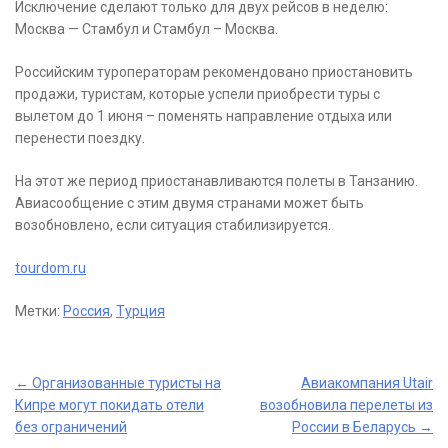
Исключение сделают только для двух рейсов в неделю:
Москва — Стамбул и Стамбул – Москва.
Российским туроператорам рекомендовано приостановить
продажи, туристам, которые успели приобрести туры с
вылетом до 1 июня – поменять направление отдыха или
перенести поездку.
На этот же период приостанавливаются полеты в Танзанию.
Авиасообщение с этим двумя странами может быть
возобновлено, если ситуация стабилизируется.
tourdom.ru
Метки:
Россия
,
Турция
Post
←
Организованные туристы на
Авиакомпания Utair
Кипре могут покидать отели
возобновила перелеты из
navigation
без ограничений
России в Беларусь
→