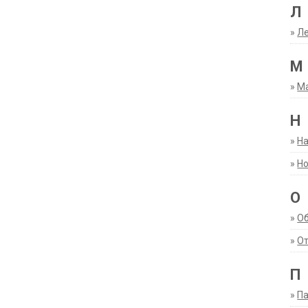
Л
»
Ле
М
»
М
Н
»
Н
»
Но
О
»
О
»
От
П
»
Па