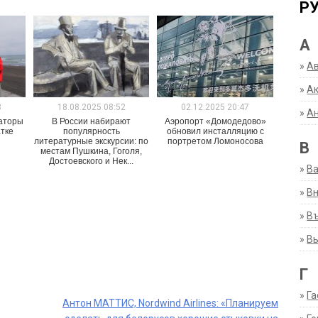
Р
А
»
А
»
Ак
3
18.08.2025 08:52
02.12.2025 20:47
»
А
раторы
В России набирают
Аэропорт «Домодедово»
тке
популярность
обновил инсталляцию с
литературные экскурсии: по
портретом Ломоносова
В
местам Пушкина, Гоголя,
Достоевского и Нек...
»
В
»
Вн
»
Въ
»
В
Г
»
Га
Антон МАТТИС, Nordwind Airlines: «Планируем