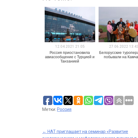
12.04.2021 21:05
27.06.2022 13:4
Россия приостановила
Белорусские туропе
авиасообщение с Турцией и
побывали на Камча
Танзанией
Метки:
Россия
Post
←
НАТ приглашает на семинар «Развитие