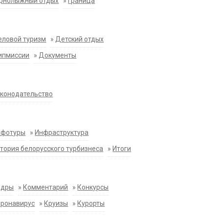
орнолыжный отдых
»
Граница
еловой туризм
»
Детский отдых
ипмиссии
»
Документы
конодательство
нфотуры
»
Инфраструктура
тория белорусского турбизнеса
»
Итоги
адры
»
Комментарий
»
Конкурсы
оронавирус
»
Круизы
»
Курорты