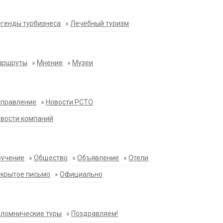
генды турбизнеса
»
Лечебный туризм
аршруты
»
Мнение
»
Музеи
аправление
»
Новости РСТО
вости компаний
бучение
»
Общество
»
Объявление
»
Отели
крытое письмо
»
Официально
ломнические туры
»
Поздравляем!