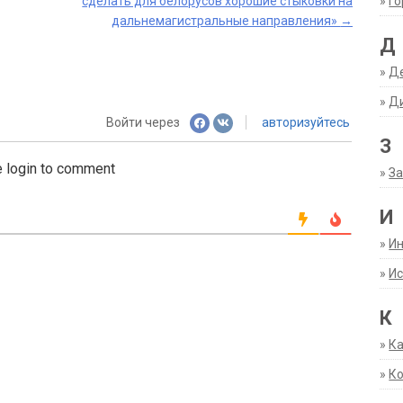
»
Г
сделать для белорусов хорошие стыковки на
дальнемагистральные направления»
→
Д
»
Д
»
Д
Войти через
авторизуйтесь
З
 login to comment
»
За
И
»
И
»
Ис
К
»
К
»
К