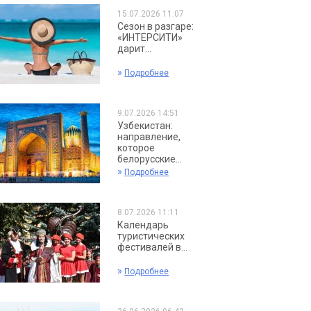
15.07.2026 11:07
Сезон в разгаре:
«ИНТЕРСИТИ»
дарит...
»
Подробнее
9.07.2026 14:51
Узбекистан:
направление,
которое
белорусские...
»
Подробнее
8.07.2026 11:11
Календарь
туристических
фестивалей в...
»
Подробнее