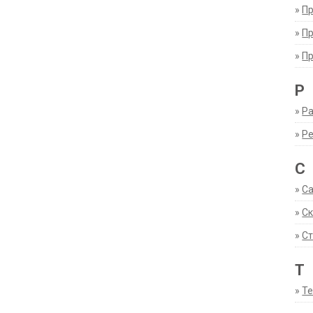
»
П
»
П
»
П
Р
»
Ра
»
Р
С
»
С
»
С
»
Ст
Т
»
Т