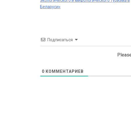
экологического и мифологического туризма в
navigation
Беларуси»
Подписаться
Please
0
КОММЕНТАРИЕВ