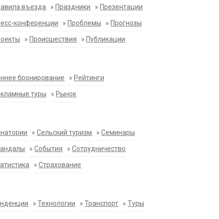
равила въезда
»
Праздники
»
Презентации
ресс-конференции
»
Проблемы
»
Прогнозы
роекты
»
Происшествия
»
Публикации
ннее бронирование
»
Рейтинги
екламные туры
»
Рынок
анатории
»
Сельский туризм
»
Семинары
кандалы
»
События
»
Сотрудничество
атистика
»
Страхование
енденции
»
Технологии
»
Транспорт
»
Туры