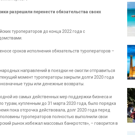
рики разрешили перенести обязательства своих
йских туроператоров до конца 2022 года с
домствами.
еносе сроков исполнения обязательств туроператоров –
народных направлений в поездки не смогли отправиться
а текущий момент туроператоры закрыли долги 2020 года
авнозначные туры или денежные возвраты.
 одной из самых действенных мер поддержки бизнеса и
о турам, купленным до 31 марта 2020 года, было порядка
время пока отсрочка действовала, долг 2020 года перед
ло половины туроператоров полностью выполнили свои
рский рынок избежал массовых банкротств», – говорится в