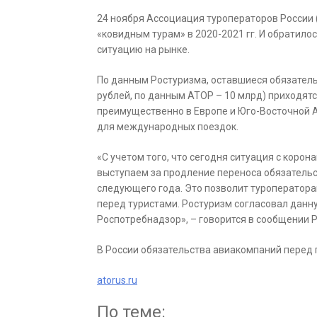
24 ноября Ассоциация туроператоров России 
«ковидным турам» в 2020-2021 гг. И обратило
ситуацию на рынке.
По данным Ростуризма, оставшиеся обязатель
рублей, по данным АТОР – 10 млрд) приходятс
преимущественно в Европе и Юго-Восточной А
для международных поездок.
«С учетом того, что сегодня ситуация с коро
выступаем за продление переноса обязательс
следующего года. Это позволит туроператор
перед туристами. Ростуризм согласовал дан
Роспотребнадзор», – говорится в сообщении 
В России обязательства авиакомпаний перед 
atorus.ru
По теме: