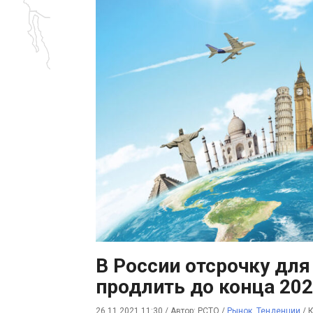
В России отсрочку для
продлить до конца 202
26.11.2021 11:30
/
Автор: РСТО
/
Рынок
,
Тенденции
/
К