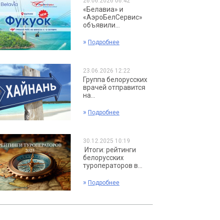
26.06.2026 06:42
«Белавиа» и
«АэроБелСервис»
объявили...
»
Подробнее
23.06.2026 12:22
Группа белорусских
врачей отправится
на...
»
Подробнее
30.12.2025 10:19
Итоги: рейтинги
белорусских
туроператоров в...
»
Подробнее