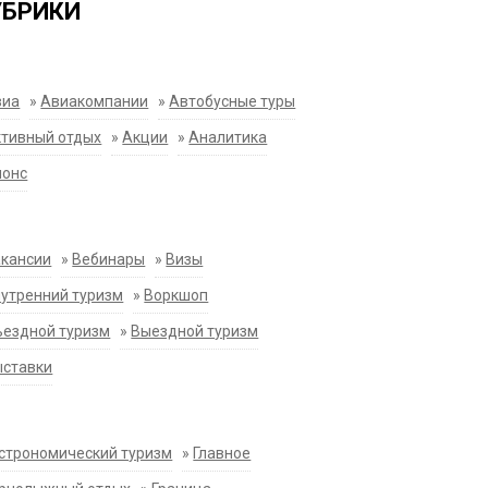
УБРИКИ
виа
»
Авиакомпании
»
Автобусные туры
тивный отдых
»
Акции
»
Аналитика
нонс
акансии
»
Вебинары
»
Визы
утренний туризм
»
Воркшоп
ездной туризм
»
Выездной туризм
ыставки
строномический туризм
»
Главное