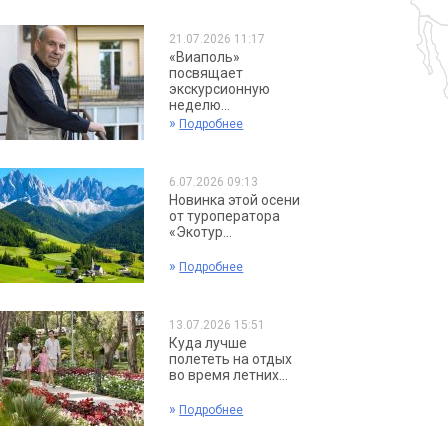
21.07.2026 11:17
«Виаполь»
посвящает
экскурсионную
неделю...
»
Подробнее
6.07.2026 09:13
Новинка этой осени
от туроператора
«Экотур...
»
Подробнее
13.07.2026 15:51
Куда лучше
полететь на отдых
во время летних...
»
Подробнее