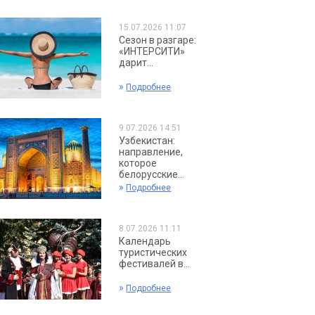
15.07.2026 11:07
Сезон в разгаре:
«ИНТЕРСИТИ»
дарит...
»
Подробнее
9.07.2026 14:51
Узбекистан:
направление,
которое
белорусские...
»
Подробнее
8.07.2026 11:11
Календарь
туристических
фестивалей в...
»
Подробнее