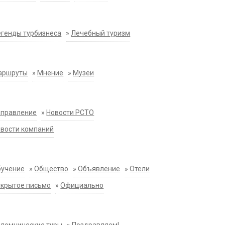
генды турбизнеса
»
Лечебный туризм
аршруты
»
Мнение
»
Музеи
аправление
»
Новости РСТО
вости компаний
бучение
»
Общество
»
Объявление
»
Отели
крытое письмо
»
Официально