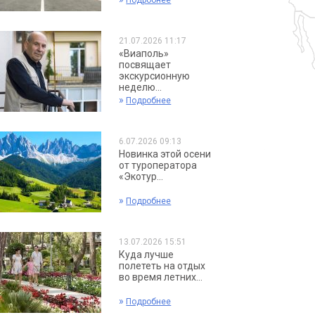
Подробнее
21.07.2026 11:17
«Виаполь»
посвящает
экскурсионную
неделю...
»
Подробнее
6.07.2026 09:13
Новинка этой осени
от туроператора
«Экотур...
»
Подробнее
13.07.2026 15:51
Куда лучше
полететь на отдых
во время летних...
»
Подробнее