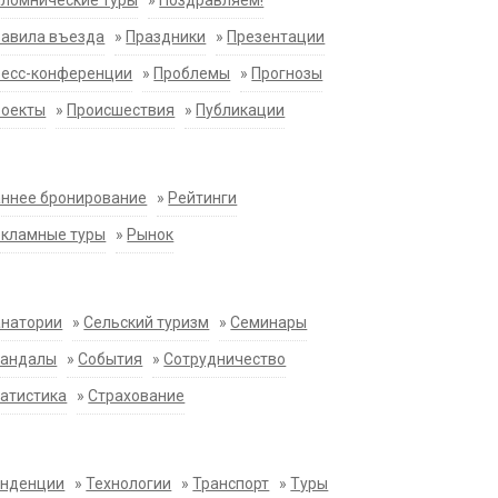
ломнические туры
»
Поздравляем!
равила въезда
»
Праздники
»
Презентации
ресс-конференции
»
Проблемы
»
Прогнозы
роекты
»
Происшествия
»
Публикации
ннее бронирование
»
Рейтинги
екламные туры
»
Рынок
анатории
»
Сельский туризм
»
Семинары
кандалы
»
События
»
Сотрудничество
атистика
»
Страхование
енденции
»
Технологии
»
Транспорт
»
Туры