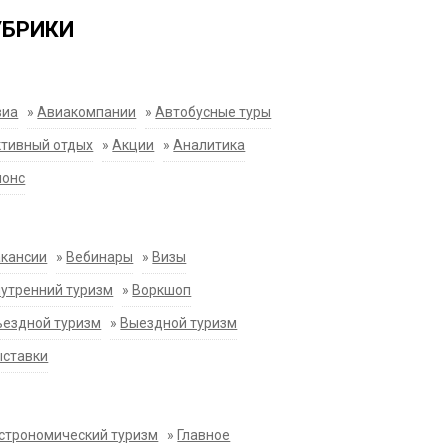
УБРИКИ
виа
»
Авиакомпании
»
Автобусные туры
тивный отдых
»
Акции
»
Аналитика
нонс
акансии
»
Вебинары
»
Визы
утренний туризм
»
Воркшоп
ездной туризм
»
Выездной туризм
ыставки
строномический туризм
»
Главное