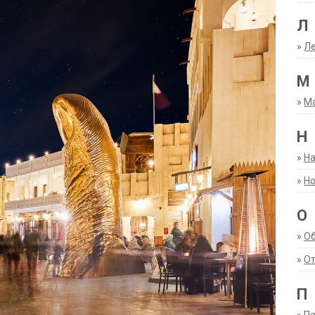
Л
»
Ле
М
»
М
Н
»
Н
»
Но
О
»
О
»
От
П