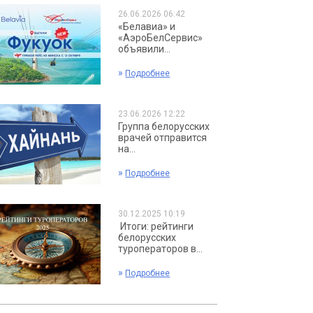
26.06.2026 06:42
«Белавиа» и
«АэроБелСервис»
объявили...
»
Подробнее
23.06.2026 12:22
Группа белорусских
врачей отправится
на...
»
Подробнее
30.12.2025 10:19
Итоги: рейтинги
белорусских
туроператоров в...
»
Подробнее