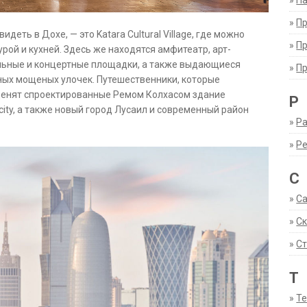
»
Па
»
П
деть в Дохе, — это Katara Cultural Village, где можно
»
П
рой и кухней. Здесь же находятся амфитеатр, арт-
альные и концертные площадки, а также выдающиеся
»
П
ых мощеных улочек. Путешественники, которые
оценят спроектированные Ремом Колхасом здание
Р
city, а также новый город Лусаил и современный район
»
Ра
»
Р
С
»
С
»
С
»
Ст
Т
»
Т