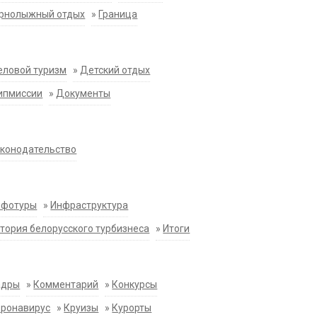
орнолыжный отдых
»
Граница
еловой туризм
»
Детский отдых
ипмиссии
»
Документы
конодательство
нфотуры
»
Инфраструктура
тория белорусского турбизнеса
»
Итоги
адры
»
Комментарий
»
Конкурсы
оронавирус
»
Круизы
»
Курорты