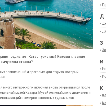
»
Г
Д
»
Д
»
Д
З
»
За
ервис предлагает Катар туристам? Каковы главные
И
жемчужины страны?
»
И
ных развлечений и программ для отдыха, который
»
Ис
ний.
К
бя много интересного, включая вновь открывшийся после
ональный музей Катара, Музей олимпийского движения и
»
К
т инсталляций всемирно известных художников.
»
К