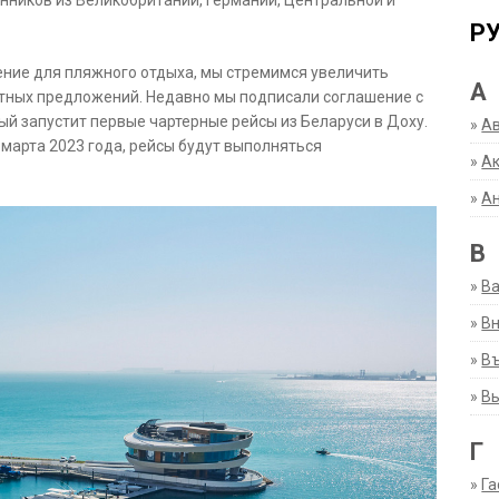
нников из Великобритании, Германии, Центральной и
Р
ение для пляжного отдыха, мы стремимся увеличить
А
етных предложений. Недавно мы подписали соглашение с
 запустит первые чартерные рейсы из Беларуси в Доху.
»
А
марта 2023 года, рейсы будут выполняться
»
Ак
»
А
В
»
В
»
Вн
»
Въ
»
В
Г
»
Га