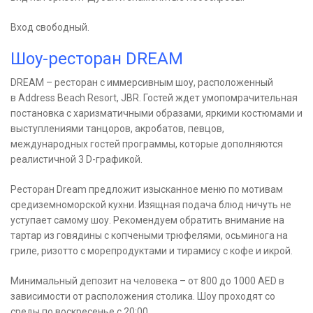
Вход свободный.
Шоу-ресторан DREAM
DREAM – ресторан с иммерсивным шоу, расположенный
в Address Beach Resort, JBR. Гостей ждет умопомрачительная
постановка с харизматичными образами, яркими костюмами и
выступлениями танцоров, акробатов, певцов,
международных гостей программы, которые дополняются
реалистичной 3 D-графикой.
Ресторан Dream предложит изысканное меню по мотивам
средиземноморской кухни. Изящная подача блюд ничуть не
уступает самому шоу. Рекомендуем обратить внимание на
тартар из говядины с копчеными трюфелями, осьминога на
гриле, ризотто с морепродуктами и тирамису с кофе и икрой.
Минимальный депозит на человека – от 800 до 1000 AED в
зависимости от расположения столика. Шоу проходят со
среды по воскресенье с 20:00.