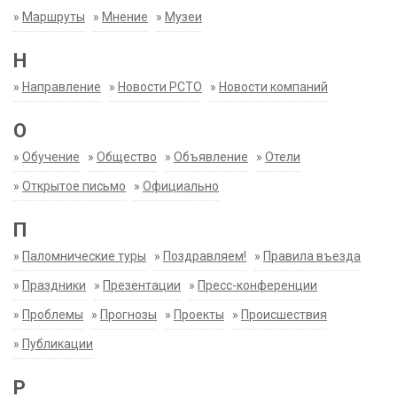
»
Маршруты
»
Мнение
»
Музеи
Н
»
Направление
»
Новости РСТО
»
Новости компаний
О
»
Обучение
»
Общество
»
Объявление
»
Отели
»
Открытое письмо
»
Официально
П
»
Паломнические туры
»
Поздравляем!
»
Правила въезда
»
Праздники
»
Презентации
»
Пресс-конференции
»
Проблемы
»
Прогнозы
»
Проекты
»
Происшествия
»
Публикации
Р