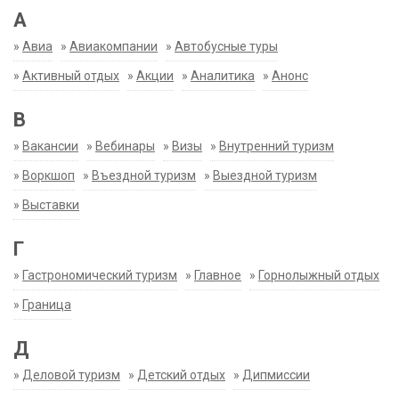
А
»
Авиа
»
Авиакомпании
»
Автобусные туры
»
Активный отдых
»
Акции
»
Аналитика
»
Анонс
В
»
Вакансии
»
Вебинары
»
Визы
»
Внутренний туризм
»
Воркшоп
»
Въездной туризм
»
Выездной туризм
»
Выставки
Г
»
Гастрономический туризм
»
Главное
»
Горнолыжный отдых
»
Граница
Д
»
Деловой туризм
»
Детский отдых
»
Дипмиссии