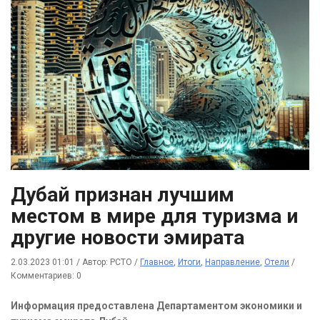
Дубай признан лучшим
местом в мире для туризма и
другие новости эмирата
2.03.2023 01:01
/
Автор: РСТО
/
Главное
,
Итоги
,
Направление
,
Отели
/
Комментариев: 0
Информация предоставлена Департаментом экономики и