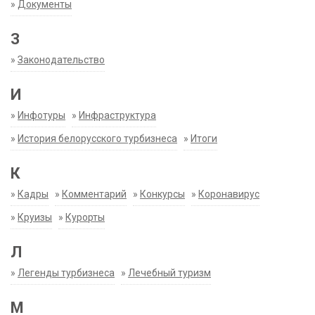
»
Документы
З
»
Законодательство
И
»
Инфотуры
»
Инфраструктура
»
История белорусского турбизнеса
»
Итоги
К
»
Кадры
»
Комментарий
»
Конкурсы
»
Коронавирус
»
Круизы
»
Курорты
Л
»
Легенды турбизнеса
»
Лечебный туризм
М