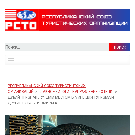
Найти:
Toggle
navigation
РЕСПУБЛИКАНСКИЙ СОЮЗ ТУРИСТИЧЕСКИХ
ОРГАНИЗАЦИЙ
»
ГЛАВНОЕ
•
ИТОГИ
•
НАПРАВЛЕНИЕ
•
ОТЕЛИ
»
ДУБАЙ ПРИЗНАН ЛУЧШИМ МЕСТОМ В МИРЕ ДЛЯ ТУРИЗМА И
ДРУГИЕ НОВОСТИ ЭМИРАТА