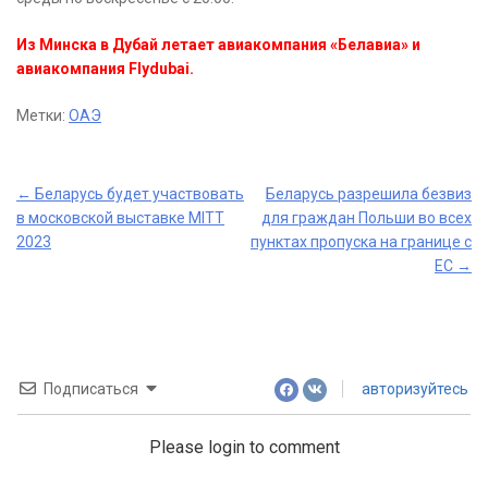
Из Минска в Дубай летает авиакомпания «Белавиа» и
авиакомпания Flydubai.
Метки:
ОАЭ
Post
←
Беларусь будет участвовать
Беларусь разрешила безвиз
в московской выставке MITT
для граждан Польши во всех
navigation
2023
пунктах пропуска на границе с
ЕС
→
Подписаться
авторизуйтесь
Please login to comment