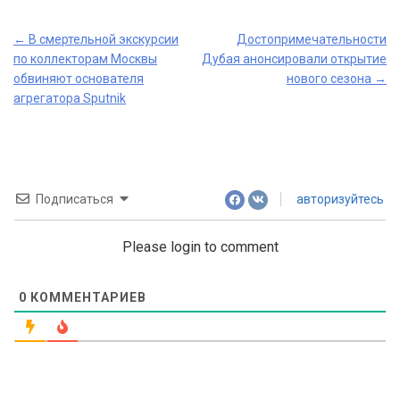
Post
←
В смертельной экскурсии
Достопримечательности
по коллекторам Москвы
Дубая анонсировали открытие
navigation
обвиняют основателя
нового сезона
→
агрегатора Sputnik
Подписаться
авторизуйтесь
Please login to comment
0
КОММЕНТАРИЕВ