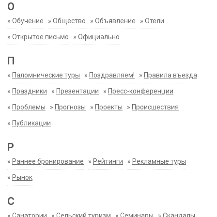
О
»
Обучение
»
Общество
»
Объявление
»
Отели
»
Открытое письмо
»
Официально
П
»
Паломнические туры
»
Поздравляем!
»
Правила въезда
»
Праздники
»
Презентации
»
Пресс-конференции
»
Проблемы
»
Прогнозы
»
Проекты
»
Происшествия
»
Публикации
Р
»
Раннее бронирование
»
Рейтинги
»
Рекламные туры
»
Рынок
С
»
Санатории
»
Сельский туризм
»
Семинары
»
Скандалы