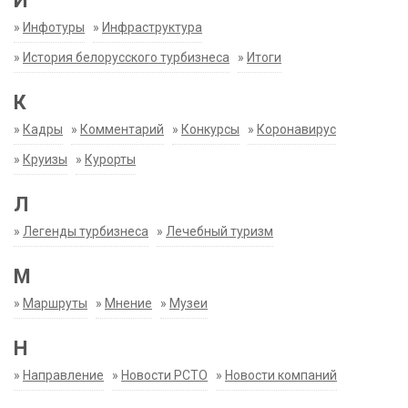
И
»
Инфотуры
»
Инфраструктура
»
История белорусского турбизнеса
»
Итоги
К
»
Кадры
»
Комментарий
»
Конкурсы
»
Коронавирус
»
Круизы
»
Курорты
Л
»
Легенды турбизнеса
»
Лечебный туризм
М
»
Маршруты
»
Мнение
»
Музеи
Н
»
Направление
»
Новости РСТО
»
Новости компаний