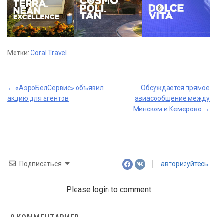
Метки:
Coral Travel
Post
←
«АэроБелСервис» объявил
Обсуждается прямое
акцию для агентов
авиасообщение между
navigation
Минском и Кемерово
→
Подписаться
авторизуйтесь
Please login to comment