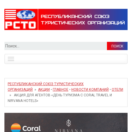
Найти:
Toggle
navigation
РЕСПУБЛИКАНСКИЙ СОЮЗ ТУРИСТИЧЕСКИХ
ОРГАНИЗАЦИЙ
»
АКЦИИ
•
ГЛАВНОЕ
•
НОВОСТИ КОМПАНИЙ
•
ОТЕЛИ
» АКЦИЯ ДЛЯ АГЕНТОВ «ДЕНЬ ТУРИЗМА С CORAL TRAVEL И
NIRVANA HOTELS»