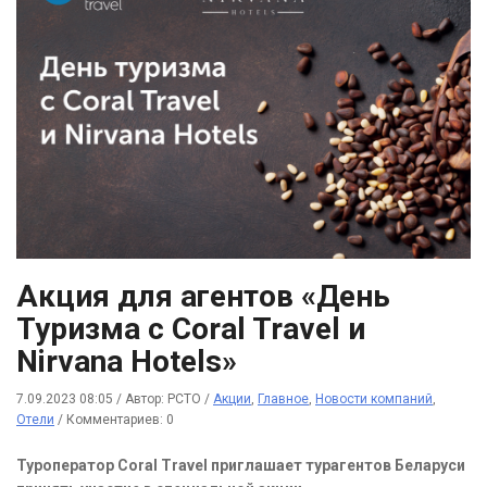
Акция для агентов «День
Туризма с Coral Travel и
Nirvana Hotels»
7.09.2023 08:05
/
Автор: РСТО
/
Акции
,
Главное
,
Новости компаний
,
Отели
/
Комментариев: 0
Туроператор Coral Travel приглашает турагентов Беларуси