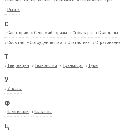
»
Раннее бронирование
»
Рейтинги
»
Рекламные туры
»
Рынок
С
»
Санатории
»
Сельский туризм
»
Семинары
»
Скандалы
»
События
»
Сотрудничество
»
Статистика
»
Страхование
Т
»
Тенденции
»
Технологии
»
Транспорт
»
Туры
У
»
Утраты
Ф
»
Фестивали
»
Финансы
Ц