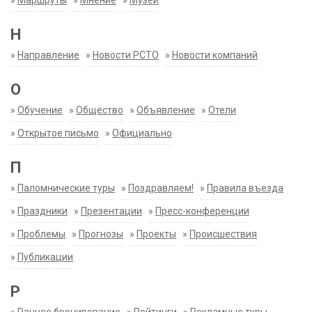
»
Маршруты
»
Мнение
»
Музеи
Н
»
Направление
»
Новости РСТО
»
Новости компаний
О
»
Обучение
»
Общество
»
Объявление
»
Отели
»
Открытое письмо
»
Официально
П
»
Паломнические туры
»
Поздравляем!
»
Правила въезда
»
Праздники
»
Презентации
»
Пресс-конференции
»
Проблемы
»
Прогнозы
»
Проекты
»
Происшествия
»
Публикации
Р