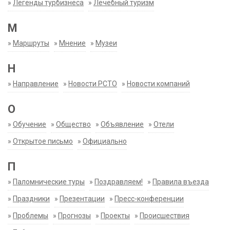
»
Легенды турбизнеса
»
Лечебный туризм
М
»
Маршруты
»
Мнение
»
Музеи
Н
»
Направление
»
Новости РСТО
»
Новости компаний
О
»
Обучение
»
Общество
»
Объявление
»
Отели
»
Открытое письмо
»
Официально
П
»
Паломнические туры
»
Поздравляем!
»
Правила въезда
»
Праздники
»
Презентации
»
Пресс-конференции
»
Проблемы
»
Прогнозы
»
Проекты
»
Происшествия