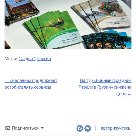
Метки:
"Отдых"
,
Россия
Post
←
«Белавиа» продолжает
На тур «Винный праздник
возобновлять сервисы
Ртвели в Грузии» снижена
navigation
цена
→
Подписаться
авторизуйтесь