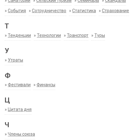
»
Санатории
»
Сельский туризм
»
Семинары
»
Скандалы
»
События
»
Сотрудничество
»
Статистика
»
Страхование
Т
»
Тенденции
»
Технологии
»
Транспорт
»
Туры
У
»
Утраты
Ф
»
Фестивали
»
Финансы
Ц
»
Цитата дня
Ч
»
Члены союза