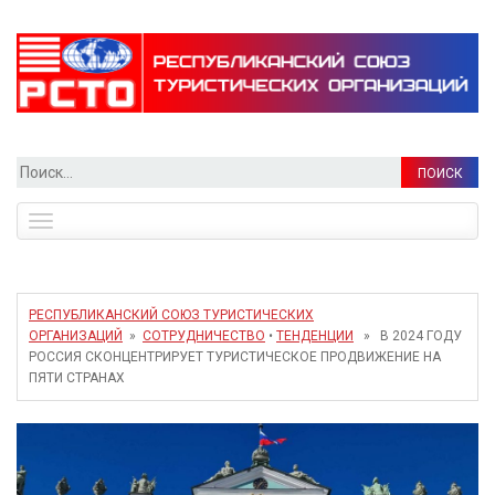
Найти:
Toggle
navigation
РЕСПУБЛИКАНСКИЙ СОЮЗ ТУРИСТИЧЕСКИХ
ОРГАНИЗАЦИЙ
»
СОТРУДНИЧЕСТВО
•
ТЕНДЕНЦИИ
» В 2024 ГОДУ
РОССИЯ СКОНЦЕНТРИРУЕТ ТУРИСТИЧЕСКОЕ ПРОДВИЖЕНИЕ НА
ПЯТИ СТРАНАХ