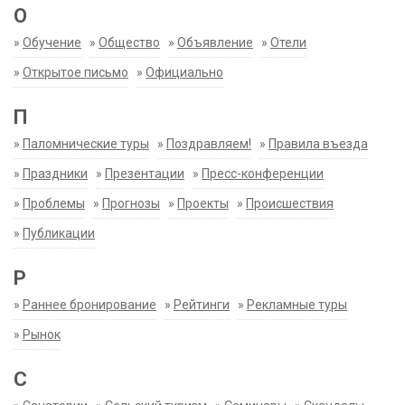
О
»
Обучение
»
Общество
»
Объявление
»
Отели
»
Открытое письмо
»
Официально
П
»
Паломнические туры
»
Поздравляем!
»
Правила въезда
»
Праздники
»
Презентации
»
Пресс-конференции
»
Проблемы
»
Прогнозы
»
Проекты
»
Происшествия
»
Публикации
Р
»
Раннее бронирование
»
Рейтинги
»
Рекламные туры
»
Рынок
С