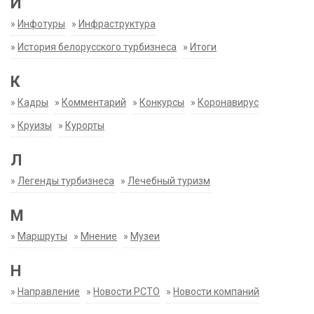
И
»
Инфотуры
»
Инфраструктура
»
История белорусского турбизнеса
»
Итоги
К
»
Кадры
»
Комментарий
»
Конкурсы
»
Коронавирус
»
Круизы
»
Курорты
Л
»
Легенды турбизнеса
»
Лечебный туризм
М
»
Маршруты
»
Мнение
»
Музеи
Н
»
Направление
»
Новости РСТО
»
Новости компаний