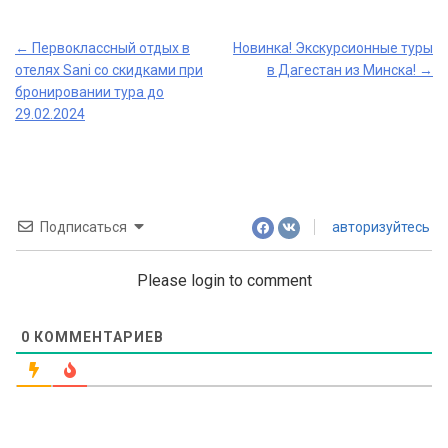
Post
←
Первоклассный отдых в
Новинка! Экскурсионные туры
отелях Sani со скидками при
в Дагестан из Минска!
→
navigation
бронировании тура до
29.02.2024
Подписаться
авторизуйтесь
Please login to comment
0
КОММЕНТАРИЕВ