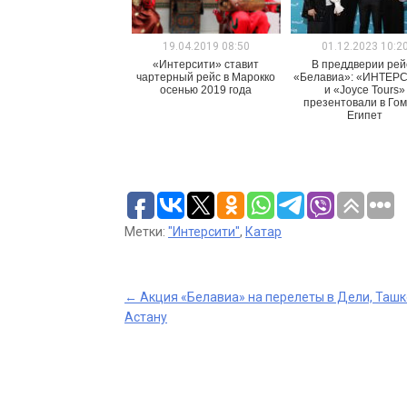
19.04.2019 08:50
01.12.2023 10:2
«Интерсити» ставит
В преддверии рей
чартерный рейс в Марокко
«Белавиа»: «ИНТЕР
осенью 2019 года
и «Joyce Tours»
презентовали в Го
Египет
Метки:
"Интерсити"
,
Катар
Post
←
Акция «Белавиа» на перелеты в Дели, Ташк
Астану
navigation