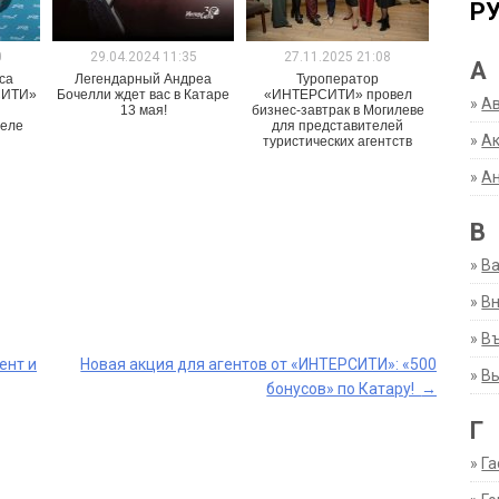
Р
0
29.04.2024 11:35
27.11.2025 21:08
А
са
Легендарный Андреа
Туроператор
СИТИ»
Бочелли ждет вас в Катаре
«ИНТЕРСИТИ» провел
»
А
13 мая!
бизнес-завтрак в Могилеве
меле
для представителей
»
Ак
туристических агентств
»
А
В
»
В
»
Вн
»
Въ
ент и
Новая акция для агентов от «ИНТЕРСИТИ»: «500
»
В
бонусов» по Катару!
→
Г
»
Га