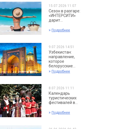
15.07.2026 11:07
Сезон в разгаре:
«ИНТЕРСИТИ»
дарит...
»
Подробнее
9.07.2026 14:51
Узбекистан:
направление,
которое
белорусские...
»
Подробнее
8.07.2026 11:11
Календарь
туристических
фестивалей в...
»
Подробнее