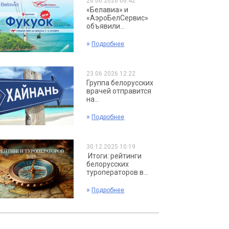
26.06.2026 06:42
«Белавиа» и
«АэроБелСервис»
объявили...
»
Подробнее
23.06.2026 12:22
Группа белорусских
врачей отправится
на...
»
Подробнее
30.12.2025 10:19
Итоги: рейтинги
белорусских
туроператоров в...
»
Подробнее