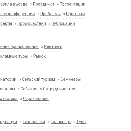
равила въезда
»
Праздники
»
Презентации
ресс-конференции
»
Проблемы
»
Прогнозы
роекты
»
Происшествия
»
Публикации
ннее бронирование
»
Рейтинги
екламные туры
»
Рынок
анатории
»
Сельский туризм
»
Семинары
кандалы
»
События
»
Сотрудничество
атистика
»
Страхование
енденции
»
Технологии
»
Транспорт
»
Туры