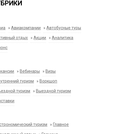
УБРИКИ
виа
»
Авиакомпании
»
Автобусные туры
тивный отдых
»
Акции
»
Аналитика
нонс
акансии
»
Вебинары
»
Визы
утренний туризм
»
Воркшоп
ездной туризм
»
Выездной туризм
ыставки
строномический туризм
»
Главное