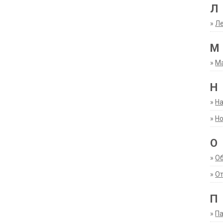
Л
»
Ле
М
»
М
Н
»
Н
»
Но
О
»
О
»
От
П
»
Па