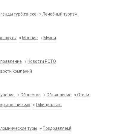
генды турбизнеса
»
Лечебный туризм
аршруты
»
Мнение
»
Музеи
аправление
»
Новости РСТО
вости компаний
бучение
»
Общество
»
Объявление
»
Отели
крытое письмо
»
Официально
ломнические туры
»
Поздравляем!