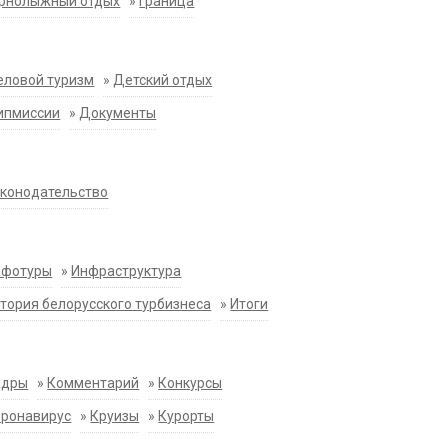
орнолыжный отдых
»
Граница
еловой туризм
»
Детский отдых
ипмиссии
»
Документы
конодательство
нфотуры
»
Инфраструктура
тория белорусского турбизнеса
»
Итоги
адры
»
Комментарий
»
Конкурсы
оронавирус
»
Круизы
»
Курорты