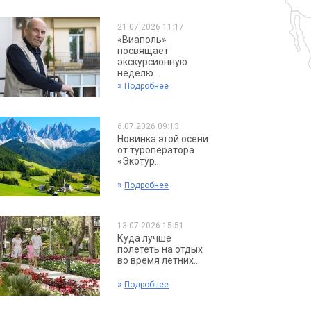
21.07.2026 11:17
«Виаполь»
посвящает
экскурсионную
неделю...
»
Подробнее
6.07.2026 09:13
Новинка этой осени
от туроператора
«Экотур...
»
Подробнее
13.07.2026 15:51
Куда лучше
полететь на отдых
во время летних...
»
Подробнее