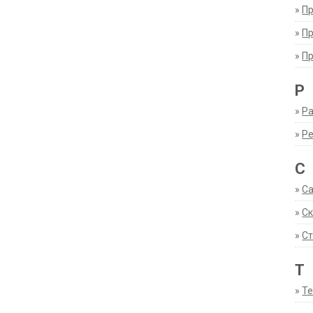
»
П
»
П
»
П
Р
»
Ра
»
Р
С
»
С
»
С
»
Ст
Т
»
Т