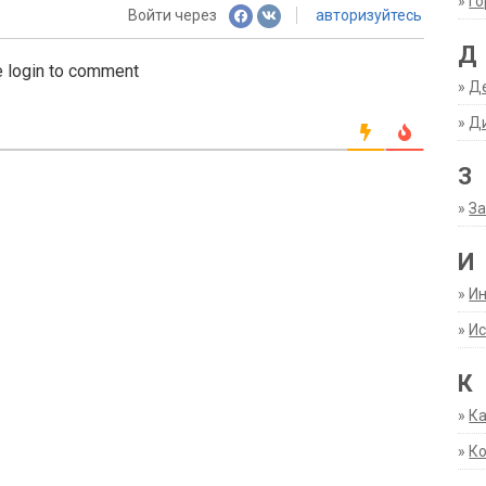
»
Г
Войти через
авторизуйтесь
Д
 login to comment
»
Д
»
Д
З
»
За
И
»
И
»
Ис
К
»
К
»
К