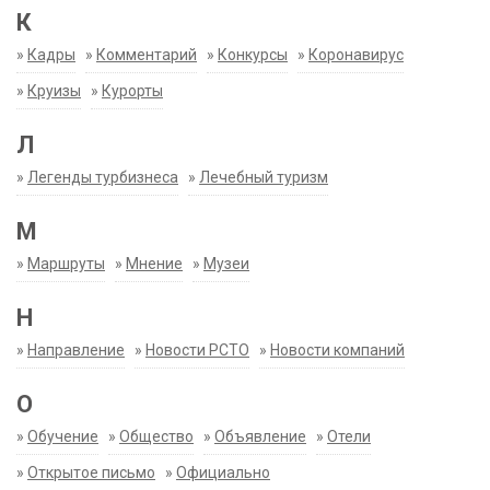
К
»
Кадры
»
Комментарий
»
Конкурсы
»
Коронавирус
»
Круизы
»
Курорты
Л
»
Легенды турбизнеса
»
Лечебный туризм
М
»
Маршруты
»
Мнение
»
Музеи
Н
»
Направление
»
Новости РСТО
»
Новости компаний
О
»
Обучение
»
Общество
»
Объявление
»
Отели
»
Открытое письмо
»
Официально