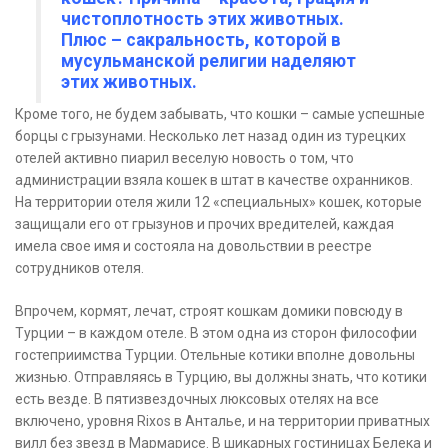
чистоплотность этих животных.
Плюс – сакральность, которой в
мусульманской религии наделяют
этих животных.
Кроме того, не будем забывать, что кошки – самые успешные
борцы с грызунами. Несколько лет назад один из турецких
отелей активно пиарил веселую новость о том, что
администрации взяла кошек в штат в качестве охранников.
На территории отеля жили 12 «специальных» кошек, которые
защищали его от грызунов и прочих вредителей, каждая
имела свое имя и состояла на довольствии в реестре
сотрудников отеля.
Впрочем, кормят, лечат, строят кошкам домики повсюду в
Турции – в каждом отеле. В этом одна из сторон философии
гостеприимства Турции. Отельные котики вполне довольны
жизнью. Отправляясь в Турцию, вы должны знать, что котики
есть везде. В пятизвездочных люксовых отелях на все
включено, уровня Rixos в Анталье, и на территории приватных
вилл без звезд в Мармарисе. В шикарных гостиницах Белека и