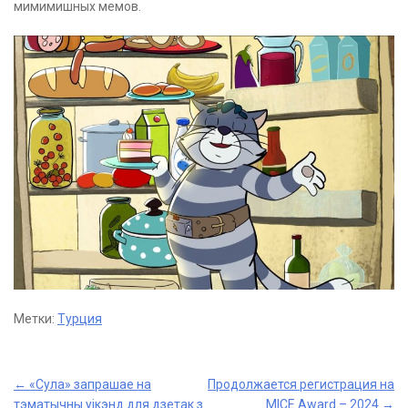
мимимишных мемов.
Метки:
Турция
Post
←
«Сула» запрашае на
Продолжается регистрация на
тэматычны уікэнд для дзетак з
MICE Award – 2024
→