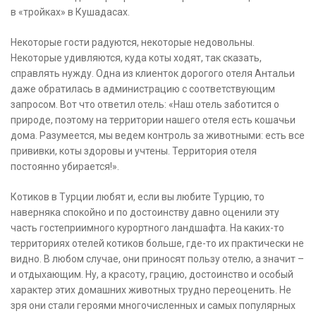
в «тройках» в Кушадасах.
Некоторые гости радуются, некоторые недовольны.
Некоторые удивляются, куда коты ходят, так сказать,
справлять нужду. Одна из клиенток дорогого отеля Антальи
даже обратилась в администрацию с соответствующим
запросом. Вот что ответил отель: «Наш отель заботится о
природе, поэтому на территории нашего отеля есть кошачьи
дома. Разумеется, мы ведем контроль за животными: есть все
прививки, коты здоровы и учтены. Территория отеля
постоянно убирается!».
Котиков в Турции любят и, если вы любите Турцию, то
наверняка спокойно и по достоинству давно оценили эту
часть гостеприимного курортного ландшафта. На каких-то
территориях отелей котиков больше, где-то их практически не
видно. В любом случае, они приносят пользу отелю, а значит –
и отдыхающим. Ну, а красоту, грацию, достоинство и особый
характер этих домашних животных трудно переоценить. Не
зря они стали героями многочисленных и самых популярных