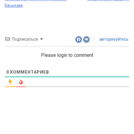
navigation
бацькамі
Подписаться
авторизуйтесь
Please login to comment
0
КОММЕНТАРИЕВ