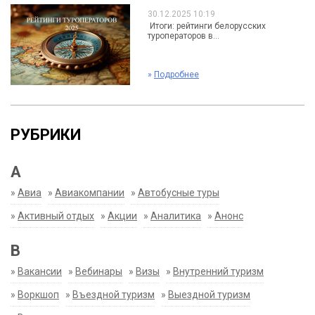
30.12.2025 10:19
Итоги: рейтинги белорусских
туроператоров в...
»
Подробнее
РУБРИКИ
А
»
Авиа
»
Авиакомпании
»
Автобусные туры
»
Активный отдых
»
Акции
»
Аналитика
»
Анонс
В
»
Вакансии
»
Вебинары
»
Визы
»
Внутренний туризм
»
Воркшоп
»
Въездной туризм
»
Выездной туризм