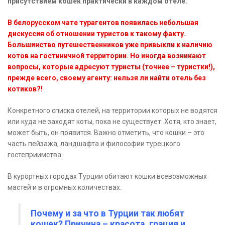
присутствием кошек практически в каждом отеле.
В белорусском чате турагентов появилась небольшая
дискуссия об отношении туристов к такому факту.
Большинство путешественников уже привыкли к наличию
котов на гостиничной территории. Но иногда возникают
вопросы, которые адресуют туристы (точнее – туристки!),
прежде всего, своему агенту: нельзя ли найти отель без
котиков?!
Конкретного списка отелей, на территории которых не водятся
или куда не заходят коты, пока не существует. Хотя, кто знает,
может быть, он появится. Важно отметить, что кошки – это
часть пейзажа, ландшафта и философии турецкого
гостеприимства.
В курортных городах Турции обитают кошки всевозможных
мастей и в огромных количествах.
Почему и за что в Турции так любят
кошек? Причина – красота, грация и