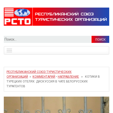
Найти:
Toggle
navigation
РЕСПУБЛИКАНСКИЙ СОЮЗ ТУРИСТИЧЕСКИХ
ОРГАНИЗАЦИЙ
»
КОММЕНТАРИЙ
•
НАПРАВЛЕНИЕ
» КОТИКИ В
ТУРЕЦКИХ ОТЕЛЯХ: ДИСКУССИЯ В ЧАТЕ БЕЛОРУССКИХ
ТУРАГЕНТОВ