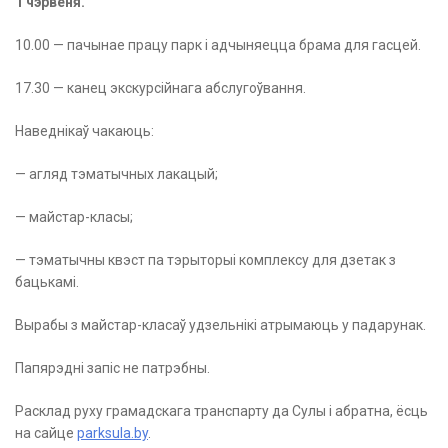
1 чэрвеня.
10.00 — пачынае працу парк і адчыняецца брама для гасцей.
17.30 — канец экскурсійнага абслугоўвання.
Наведнікаў чакаюць:
— агляд тэматычных лакацый;
— майстар-класы;
— тэматычны квэст па тэрыторыі комплексу для дзетак з
бацькамі.
Вырабы з майстар-класаў удзельнікі атрымаюць у падарунак.
Папярэдні запіс не патрэбны.
Расклад руху грамадскага транспарту да Сулы і абратна, ёсць
на сайце
parksula.by
.