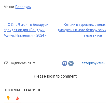
Метки:
Беларусь
Post
←
С 3 по 9 июня в Беларуси
Котики в турецких отелях:
пройдет акция «Вандруй.
дискуссия в чате белорусских
navigation
Адчуй. Натхняйся – 2024»
турагентов
→
Подписаться
авторизуйтесь
Please login to comment
0
КОММЕНТАРИЕВ