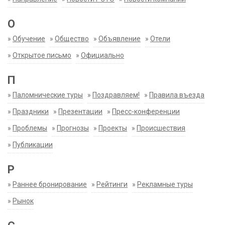
О
»
Обучение
»
Общество
»
Объявление
»
Отели
»
Открытое письмо
»
Официально
П
»
Паломнические туры
»
Поздравляем!
»
Правила въезда
»
Праздники
»
Презентации
»
Пресс-конференции
»
Проблемы
»
Прогнозы
»
Проекты
»
Происшествия
»
Публикации
Р
»
Раннее бронирование
»
Рейтинги
»
Рекламные туры
»
Рынок