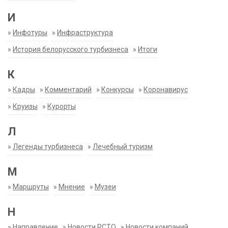
И
»
Инфотуры
»
Инфраструктура
»
История белорусского турбизнеса
»
Итоги
К
»
Кадры
»
Комментарий
»
Конкурсы
»
Коронавирус
»
Круизы
»
Курорты
Л
»
Легенды турбизнеса
»
Лечебный туризм
М
»
Маршруты
»
Мнение
»
Музеи
Н
»
Направление
»
Новости РСТО
»
Новости компаний