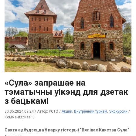
«Сула» запрашае на
тэматычны уікэнд для дзетак
з бацькамі
30.05.2024 09:24
/
Автор: РСТО
/
Акции
,
Внутренний туризм
,
Экскурсии
/
Комментариев: 0
Свята адбудзецца ў парку гісторыі “Вялікае Княства Сула”