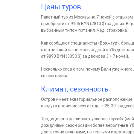
Цены туров
Пакетный тур из Москвы на 7 ночей с отдыхом
приобрести от 9105 BYN (2810 $) за двоих. В 
выбранным типом питания, мед. страховка.
Как сообщают специалисты «Вояжтур», больш
с остановкой на несколько дней в Убуде и пл
от 9890 BYN (3053 $) за двоих за 3 + 7 ночей.
Несколько слов о том, почему Бали уже много
со всего мира.
Климат, сезонность
Остров имеет экваториальное расположение,
воздуха в течение всего года — 25-30 градусов
Традиционно различают условно «сухой» (май-
дождливый сезон осадки более вероятны в Уб
достаточно сильными, но теплыми и кратков