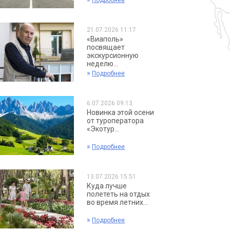
Подробнее
21.07.2026 11:17
«Виаполь»
посвящает
экскурсионную
неделю...
»
Подробнее
6.07.2026 09:13
Новинка этой осени
от туроператора
«Экотур...
»
Подробнее
13.07.2026 15:51
Куда лучше
полететь на отдых
во время летних...
»
Подробнее