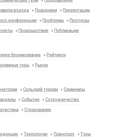
ломнические туры
»
Поздравляем!
равила въезда
»
Праздники
»
Презентации
ресс-конференции
»
Проблемы
»
Прогнозы
роекты
»
Происшествия
»
Публикации
ннее бронирование
»
Рейтинги
екламные туры
»
Рынок
анатории
»
Сельский туризм
»
Семинары
кандалы
»
События
»
Сотрудничество
атистика
»
Страхование
енденции
»
Технологии
»
Транспорт
»
Туры