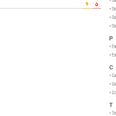
»
Па
»
П
»
П
»
П
Р
»
Ра
»
Р
С
»
С
»
С
»
Ст
Т
»
Т