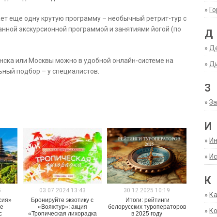
»
Г
ает еще одну крутую программу – необычный ретрит-тур с
нной экскурсионной программой и занятиями йогой (по
Д
»
Д
инска или Москвы можно в удобной онлайн-системе на
»
Д
ный подбор – у специалистов.
З
»
За
И
»
И
»
Ис
К
5
03.07.2024 13:43
30.12.2025 10:19
»
К
сия»
Бронируйте экзотику с
Итоги: рейтинги
ое
«Вояжтур»: акция
белорусских туроператоров
»
К
с
«Тропическая лихорадка
в 2025 году