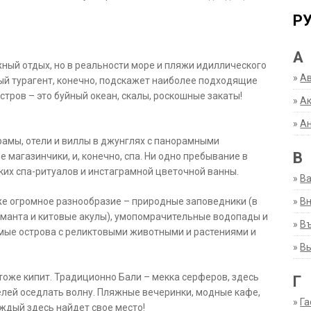
Р
А
жный отдых, но в реальности море и пляжи идиллического
»
А
ный турагент, конечно, подскажет наиболее подходящие
стров – это буйный океан, скалы, роскошные закаты!
»
Ак
»
А
рамы, отели и виллы в джунглях с панорамными
В
 магазинчики, и, конечно, спа. Ни одно пребывание в
ких спа-ритуалов и инстаграмной цветочной ванны.
»
В
»
Вн
же огромное разнообразие – природные заповедники (в
ы манта и китовые акулы), умопомрачительные водопады и
»
Въ
емые острова с реликтовыми животными и растениями и
»
В
тоже кипит. Традиционно Бали – мекка серферов, здесь
Г
елей оседлать волну. Пляжные вечеринки, модные кафе,
»
Га
аждый здесь найдет свое место!