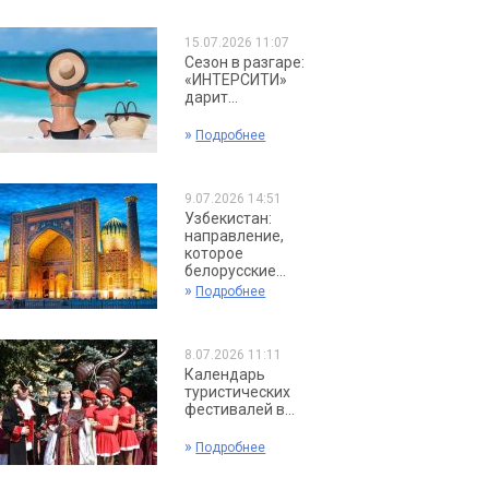
15.07.2026 11:07
Сезон в разгаре:
«ИНТЕРСИТИ»
дарит...
»
Подробнее
9.07.2026 14:51
Узбекистан:
направление,
которое
белорусские...
»
Подробнее
8.07.2026 11:11
Календарь
туристических
фестивалей в...
»
Подробнее