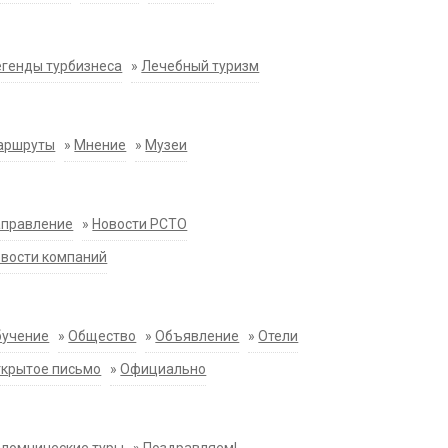
генды турбизнеса
»
Лечебный туризм
аршруты
»
Мнение
»
Музеи
аправление
»
Новости РСТО
вости компаний
бучение
»
Общество
»
Объявление
»
Отели
крытое письмо
»
Официально