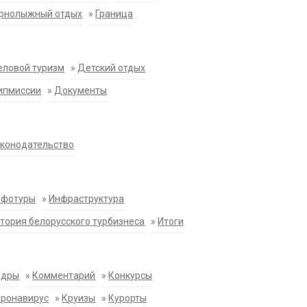
орнолыжный отдых
»
Граница
еловой туризм
»
Детский отдых
ипмиссии
»
Документы
конодательство
нфотуры
»
Инфраструктура
тория белорусского турбизнеса
»
Итоги
адры
»
Комментарий
»
Конкурсы
оронавирус
»
Круизы
»
Курорты