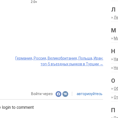
2.0»
Л
»
Ле
М
»
М
Н
Германия, Россия, Великобритания, Польша, Иран:
»
Н
топ-5 въездных рынков в Турции
→
»
Но
О
»
О
Войти через
авторизуйтесь
»
От
 login to comment
П