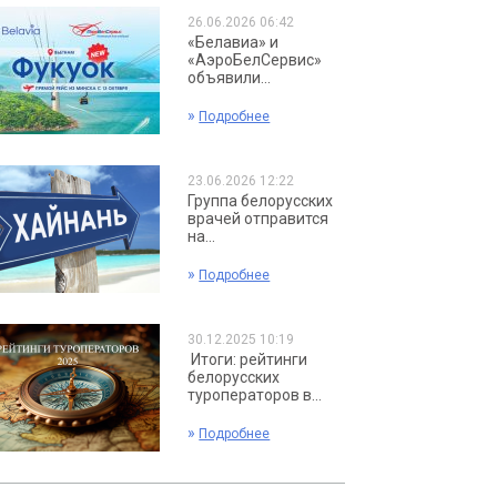
26.06.2026 06:42
«Белавиа» и
«АэроБелСервис»
объявили...
»
Подробнее
23.06.2026 12:22
Группа белорусских
врачей отправится
на...
»
Подробнее
30.12.2025 10:19
Итоги: рейтинги
белорусских
туроператоров в...
»
Подробнее