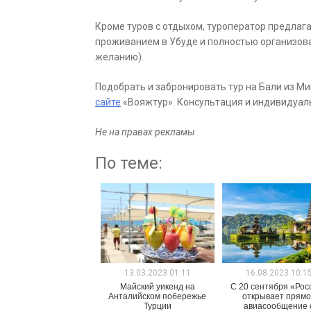
Кроме туров с отдыхом, туроператор предлаг
проживанием в Убуде и полностью организова
желанию).
Подобрать и забронировать тур на Бали из М
сайте
«Вояжтур». Консультация и индивидуаль
Не на правах рекламы
По теме:
13.03.2023 01:11
16.08.2023 10:1
Майский уикенд на
С 20 сентября «Рос
Анталийском побережье
открывает прям
Турции
авиасообщение 