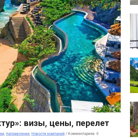
тур»: визы, цены, перелет
зм
,
Направление
,
Новости компаний
/
Комментариев: 0