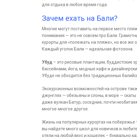
для отдыха в любое время года.
Зачем ехать на Бали?
Многие могут поставить на первое место пля
понимания — это не совсем про Бали. Грамот
курорты для «полежать на пляже», но все же о
Каждый уголок Бали — идеальная фотозона.
Убуд
– это рисовые плантации, буддистские х
бассейнами, йога, модные кафе и дизайнерские
Убуде не обходится без традиционных балийс
Экскурсионных возможностей на острове так
джунглях — обезьяны и слоны, в море — скат
даже вулкан Батур, соседние, почти необита
многое-многое другое.
Жизнь на популярных курортах на побережье 
вы найдете много школ для новичков и любит
отели на любой вкус и кошелек – буквально к