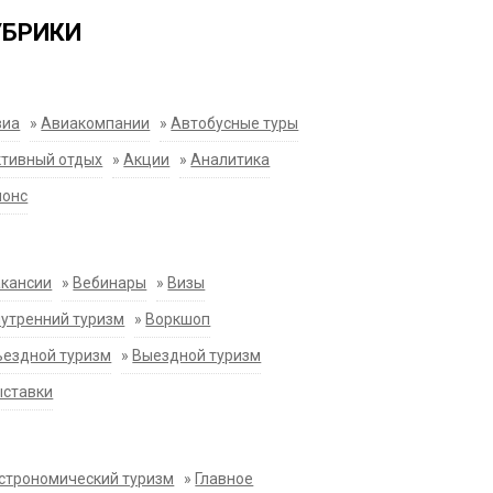
УБРИКИ
виа
»
Авиакомпании
»
Автобусные туры
тивный отдых
»
Акции
»
Аналитика
нонс
акансии
»
Вебинары
»
Визы
утренний туризм
»
Воркшоп
ездной туризм
»
Выездной туризм
ыставки
строномический туризм
»
Главное