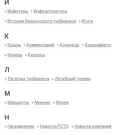
И
»
Инфотуры
»
Инфраструктура
»
История белорусского турбизнеса
»
Итоги
К
»
Кадры
»
Комментарий
»
Конкурсы
»
Коронавирус
»
Круизы
»
Курорты
Л
»
Легенды турбизнеса
»
Лечебный туризм
М
»
Маршруты
»
Мнение
»
Музеи
Н
»
Направление
»
Новости РСТО
»
Новости компаний