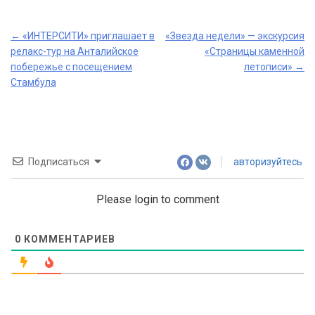
Post
←
«ИНТЕРСИТИ» приглашает в
«Звезда недели» — экскурсия
релакс-тур на Анталийское
«Страницы каменной
navigation
побережье с посещением
летописи»
→
Стамбула
Подписаться
авторизуйтесь
Please login to comment
0
КОММЕНТАРИЕВ