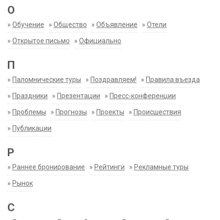
О
»
Обучение
»
Общество
»
Объявление
»
Отели
»
Открытое письмо
»
Официально
П
»
Паломнические туры
»
Поздравляем!
»
Правила въезда
»
Праздники
»
Презентации
»
Пресс-конференции
»
Проблемы
»
Прогнозы
»
Проекты
»
Происшествия
»
Публикации
Р
»
Раннее бронирование
»
Рейтинги
»
Рекламные туры
»
Рынок
С