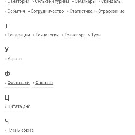
»
Санатории
»
Сельский туризм
»
Семинары
»
Скандалы
»
События
»
Сотрудничество
»
Статистика
»
Страхование
Т
»
Тенденции
»
Технологии
»
Транспорт
»
Туры
У
»
Утраты
Ф
»
Фестивали
»
Финансы
Ц
»
Цитата дня
Ч
»
Члены союза