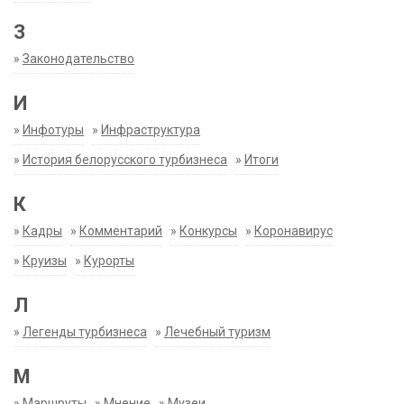
З
»
Законодательство
И
»
Инфотуры
»
Инфраструктура
»
История белорусского турбизнеса
»
Итоги
К
»
Кадры
»
Комментарий
»
Конкурсы
»
Коронавирус
»
Круизы
»
Курорты
Л
»
Легенды турбизнеса
»
Лечебный туризм
М
»
Маршруты
»
Мнение
»
Музеи