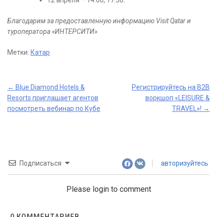
12 апреля – 14.00, 17.30.
Благодарим за предоставленную информацию Visit Qatar и
туроператора «ИНТЕРСИТИ»
Метки:
Катар
Post
←
Blue Diamond Hotels &
Регистрируйтесь на В2В
Resorts приглашает агентов
воркшоп «LEISURE &
navigation
посмотреть вебинар по Кубе
TRAVEL»!
→
Подписаться
авторизуйтесь
Please login to comment
0
КОММЕНТАРИЕВ