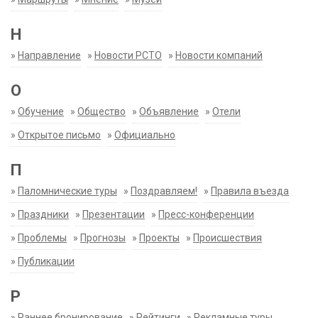
Н
»
Направление
»
Новости РСТО
»
Новости компаний
О
»
Обучение
»
Общество
»
Объявление
»
Отели
»
Открытое письмо
»
Официально
П
»
Паломнические туры
»
Поздравляем!
»
Правила въезда
»
Праздники
»
Презентации
»
Пресс-конференции
»
Проблемы
»
Прогнозы
»
Проекты
»
Происшествия
»
Публикации
Р
»
Раннее бронирование
»
Рейтинги
»
Рекламные туры