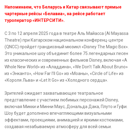
Напоминаем, что Беларусь и Катар связывают прямые
чартерные рейсы «Белавиа», на рейсе работает
туроператор «ИНТЕРСИТИ».
С 3 по 12 апреля 2025 года в театре Аль Майасса (Al Mayassa
Theatre) при Катарском национальном конференц-центре
(QNCC) пройдет грандиозный мюзикл «Disney The Magic Box».
Это уникальное шоу объединит более 75 легендарных песен
из классических и современных фильмов Disney, включая «A
Whole New World» из «Аладдина», «We Don’t Talk About Bruno»
из «Энканто», «How Far I’ll Go» из «Моаны», «Circle of Life» из
«Короля Льва» и «Let It Go» из «Холодного сердца».
Зрителей ожидает захватывающее театральное
представление с участием любимых персонажей Disney,
включая Микки и Минни Маус, Дональда Дака, Плуто и Гуфи.
Шоу будет дополнено впечатляющими визуальными
эффектами, проекциями, анимацией и яркими костюмами,
создавая незабываемую атмосферу для всей семьи.