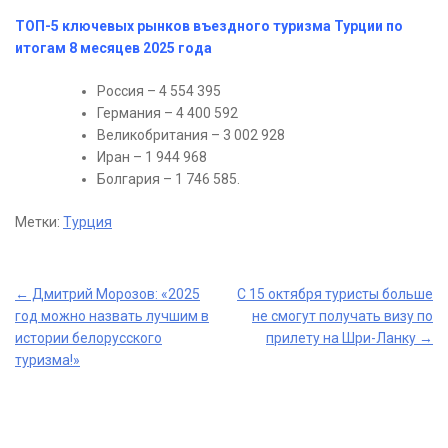
ТОП-5 ключевых рынков въездного туризма Турции по
итогам 8 месяцев 2025 года
Россия – 4 554 395
Германия – 4 400 592
Великобритания – 3 002 928
Иран – 1 944 968
Болгария – 1 746 585.
Метки:
Турция
Post
←
Дмитрий Морозов: «2025
С 15 октября туристы больше
год можно назвать лучшим в
не смогут получать визу по
navigation
истории белорусского
прилету на Шри-Ланку
→
туризма!»