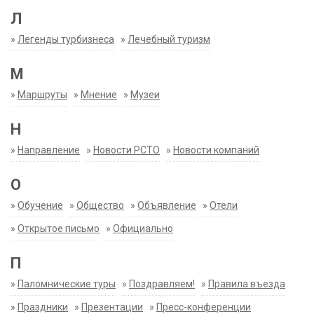
Л
»
Легенды турбизнеса
»
Лечебный туризм
М
»
Маршруты
»
Мнение
»
Музеи
Н
»
Направление
»
Новости РСТО
»
Новости компаний
О
»
Обучение
»
Общество
»
Объявление
»
Отели
»
Открытое письмо
»
Официально
П
»
Паломнические туры
»
Поздравляем!
»
Правила въезда
»
Праздники
»
Презентации
»
Пресс-конференции