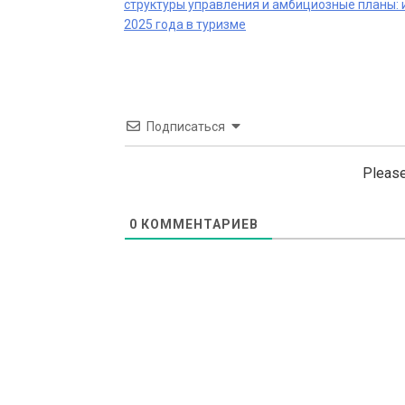
структуры управления и амбициозные планы: 
navigation
2025 года в туризме
Подписаться
Please
0
КОММЕНТАРИЕВ