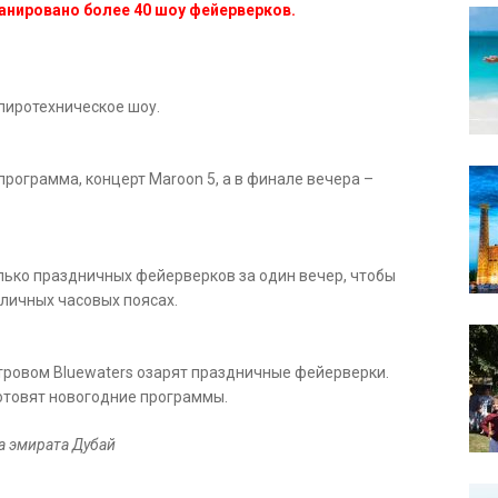
планировано более 40 шоу фейерверков.
пиротехническое шоу.
программа, концерт Maroon 5, а в финале вечера –
колько праздничных фейерверков за один вечер, чтобы
зличных часовых поясах.
стровом Bluewaters озарят праздничные фейерверки.
отовят новогодние программы.
а эмирата Дубай