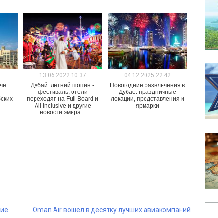
8
13.06.2022 10:37
04.12.2025 22:42
аче
Дубай: летний шопинг-
Новогодние развлечения в
фестиваль, отели
Дубае: праздничные
ских
переходят на Full Board и
локации, представления и
All Inclusive и другие
ярмарки
новости эмира...
ние
Oman Air вошел в десятку лучших авиакомпаний