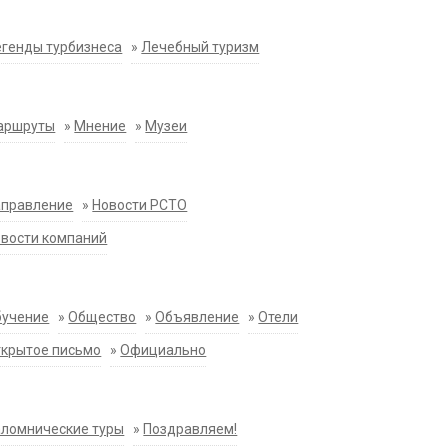
генды турбизнеса
»
Лечебный туризм
аршруты
»
Мнение
»
Музеи
аправление
»
Новости РСТО
вости компаний
бучение
»
Общество
»
Объявление
»
Отели
крытое письмо
»
Официально
ломнические туры
»
Поздравляем!