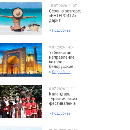
15.07.2026 11:07
Сезон в разгаре:
«ИНТЕРСИТИ»
дарит...
»
Подробнее
9.07.2026 14:51
Узбекистан:
направление,
которое
белорусские...
»
Подробнее
8.07.2026 11:11
Календарь
туристических
фестивалей в...
»
Подробнее