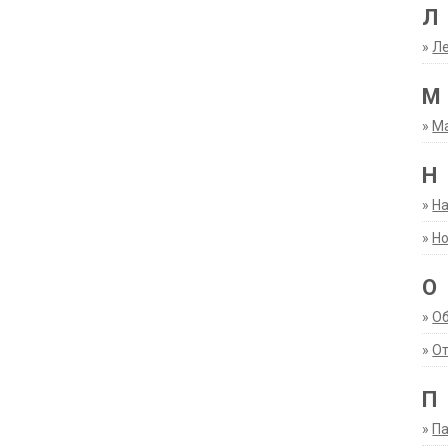
Л
»
Ле
М
»
М
Н
»
Н
»
Но
О
»
О
»
От
П
»
Па