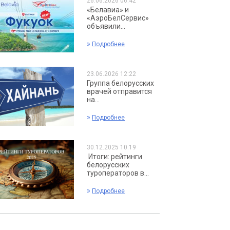
26.06.2026 06:42
«Белавиа» и
«АэроБелСервис»
объявили...
»
Подробнее
23.06.2026 12:22
Группа белорусских
врачей отправится
на...
»
Подробнее
30.12.2025 10:19
Итоги: рейтинги
белорусских
туроператоров в...
»
Подробнее