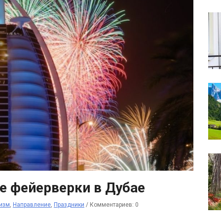
е фейерверки в Дубае
изм
,
Направление
,
Праздники
/
Комментариев: 0