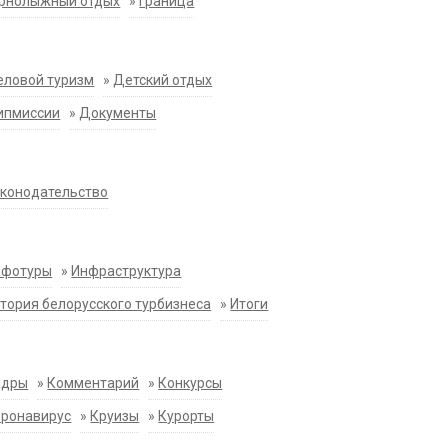
орнолыжный отдых
»
Граница
еловой туризм
»
Детский отдых
ипмиссии
»
Документы
конодательство
нфотуры
»
Инфраструктура
тория белорусского турбизнеса
»
Итоги
адры
»
Комментарий
»
Конкурсы
оронавирус
»
Круизы
»
Курорты