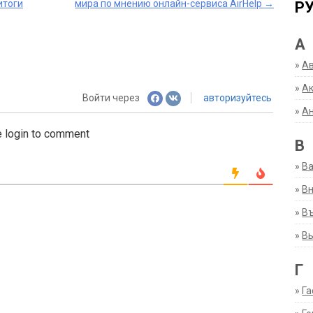
итоги
мира по мнению онлайн-сервиса AirHelp
→
Р
А
»
А
»
Ак
Войти через
авторизуйтесь
»
А
 login to comment
В
»
В
»
Вн
»
Въ
»
В
Г
»
Га