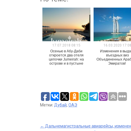
17.07.2018 08:15
16.03.2020 17:0
Осенью в Абу-Даби
Изменения в выд
откроется два отеля
въездных виз
цепочки Jumeirah: на
Объединенных Араб
острове и в пустыне
Эмиратов!
Метки:
Дубай
,
ОАЭ
Post
←
Дальнемагистральные авиарейсы, измене