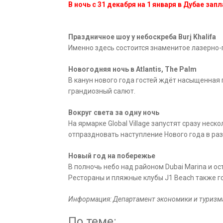
В ночь с 31 декабря на 1 января в Дубае за
Праздничное шоу у небоскреба Burj Khalifa
Именно здесь состоится знаменитое лазерно-
Новогодняя ночь в Atlantis, The Palm
В канун нового года гостей ждёт насыщенная 
грандиозный салют.
Вокруг света за одну ночь
На ярмарке Global Village запустят сразу нес
отпраздновать наступление Нового года в ра
Новый год на побережье
В полночь небо над районом Dubai Marina и о
Рестораны и пляжные клубы J1 Beach также г
Информация: Департамент экономики и туризм
По теме: