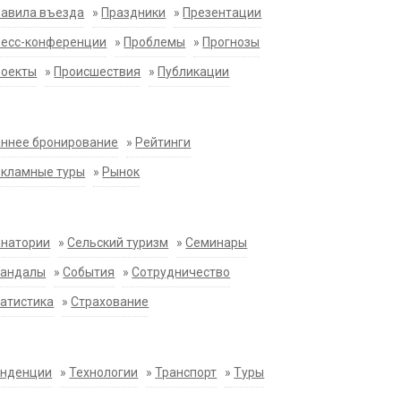
равила въезда
»
Праздники
»
Презентации
ресс-конференции
»
Проблемы
»
Прогнозы
роекты
»
Происшествия
»
Публикации
ннее бронирование
»
Рейтинги
екламные туры
»
Рынок
анатории
»
Сельский туризм
»
Семинары
кандалы
»
События
»
Сотрудничество
атистика
»
Страхование
енденции
»
Технологии
»
Транспорт
»
Туры