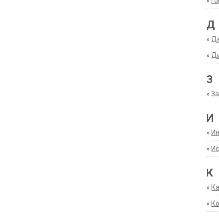
»
Г
Д
»
Д
»
Д
З
»
За
И
»
И
»
Ис
К
»
К
»
К