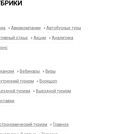
УБРИКИ
виа
»
Авиакомпании
»
Автобусные туры
тивный отдых
»
Акции
»
Аналитика
нонс
акансии
»
Вебинары
»
Визы
утренний туризм
»
Воркшоп
ездной туризм
»
Выездной туризм
ыставки
строномический туризм
»
Главное