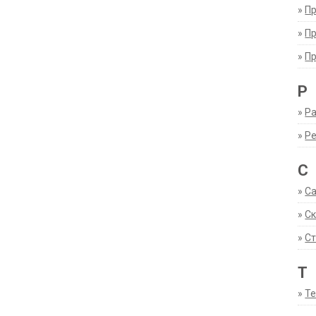
»
П
»
П
»
П
Р
»
Ра
»
Р
С
»
С
»
С
»
Ст
Т
»
Т