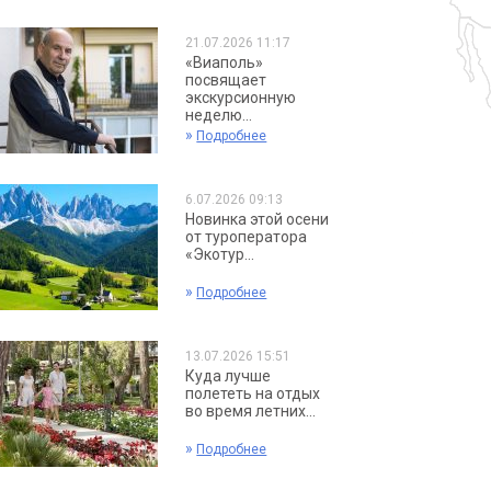
21.07.2026 11:17
«Виаполь»
посвящает
экскурсионную
неделю...
»
Подробнее
6.07.2026 09:13
Новинка этой осени
от туроператора
«Экотур...
»
Подробнее
13.07.2026 15:51
Куда лучше
полететь на отдых
во время летних...
»
Подробнее