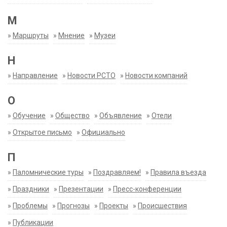
М
»
Маршруты
»
Мнение
»
Музеи
Н
»
Направление
»
Новости РСТО
»
Новости компаний
О
»
Обучение
»
Общество
»
Объявление
»
Отели
»
Открытое письмо
»
Официально
П
»
Паломнические туры
»
Поздравляем!
»
Правила въезда
»
Праздники
»
Презентации
»
Пресс-конференции
»
Проблемы
»
Прогнозы
»
Проекты
»
Происшествия
»
Публикации