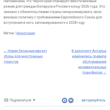
Напоминаем, что Черногория планирует ввести визовый
режим для граждан Беларуси и России к концу 2026 года. Это
связано с обязательствами страны синхронизировать свою
визовую политику с требованиями Европейского Союза для
вступления в него, запланированного к 2028 году.
Метки:
Черногория
Post
←
Новая Зеландия введет
В аэропорту Антальи
сборы для иностранных
изменились правила
navigation
туристов
обслуживания
индивидуальных
трансферов
→
Подписаться
авторизуйтесь