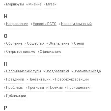
»
Маршруты
»
Мнение
»
Музеи
Н
»
Направление
»
Новости РСТО
»
Новости компаний
О
»
Обучение
»
Общество
»
Объявление
»
Отели
»
Открытое письмо
»
Официально
П
»
Паломнические туры
»
Поздравляем!
»
Правила въезда
»
Праздники
»
Презентации
»
Пресс-конференции
»
Проблемы
»
Прогнозы
»
Проекты
»
Происшествия
»
Публикации
Р