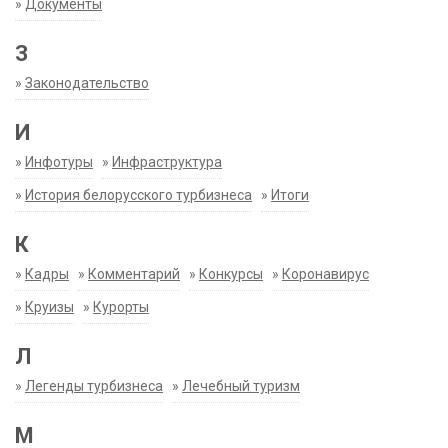
»
Документы
З
»
Законодательство
И
»
Инфотуры
»
Инфраструктура
»
История белорусского турбизнеса
»
Итоги
К
»
Кадры
»
Комментарий
»
Конкурсы
»
Коронавирус
»
Круизы
»
Курорты
Л
»
Легенды турбизнеса
»
Лечебный туризм
М