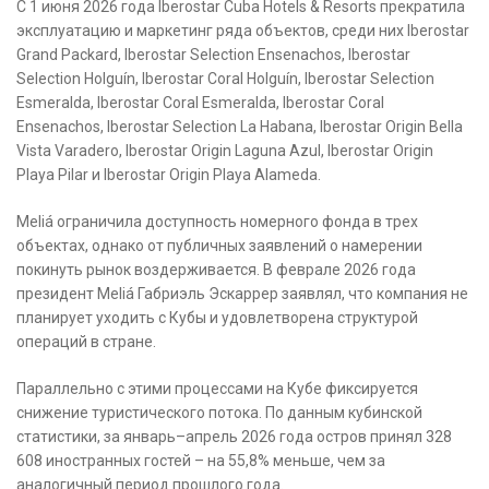
С 1 июня 2026 года Iberostar Cuba Hotels & Resorts прекратила
эксплуатацию и маркетинг ряда объектов, среди них Iberostar
Grand Packard, Iberostar Selection Ensenachos, Iberostar
Selection Holguín, Iberostar Coral Holguín, Iberostar Selection
Esmeralda, Iberostar Coral Esmeralda, Iberostar Coral
Ensenachos, Iberostar Selection La Habana, Iberostar Origin Bella
Vista Varadero, Iberostar Origin Laguna Azul, Iberostar Origin
Playa Pilar и Iberostar Origin Playa Alameda.
Meliá ограничила доступность номерного фонда в трех
объектах, однако от публичных заявлений о намерении
покинуть рынок воздерживается. В феврале 2026 года
президент Meliá Габриэль Эскаррер заявлял, что компания не
планирует уходить с Кубы и удовлетворена структурой
операций в стране.
Параллельно с этими процессами на Кубе фиксируется
снижение туристического потока. По данным кубинской
статистики, за январь–апрель 2026 года остров принял 328
608 иностранных гостей – на 55,8% меньше, чем за
аналогичный период прошлого года.