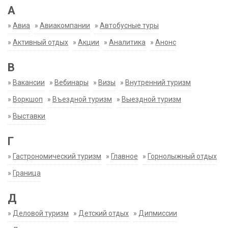
А
»
Авиа
»
Авиакомпании
»
Автобусные туры
»
Активный отдых
»
Акции
»
Аналитика
»
Анонс
В
»
Вакансии
»
Вебинары
»
Визы
»
Внутренний туризм
»
Воркшоп
»
Въездной туризм
»
Выездной туризм
»
Выставки
Г
»
Гастрономический туризм
»
Главное
»
Горнолыжный отдых
»
Граница
Д
»
Деловой туризм
»
Детский отдых
»
Дипмиссии