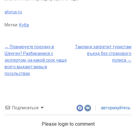
atorus.ru
Метки:
Куба
Post
←
Планируете поездку в
Таиланд запретит туристам
Шенген? Разбираемся с
въезд без страхового
navigation
экспертом, на какой срок чаще
полиса
→
всего выдают визы в
посольствах
Подписаться
авторизуйтесь
Please login to comment