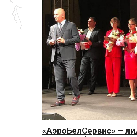
«АэроБелСервис» – ли