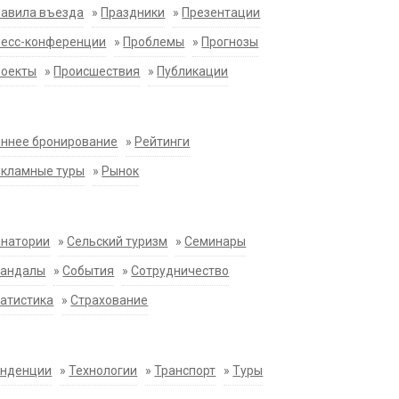
равила въезда
»
Праздники
»
Презентации
ресс-конференции
»
Проблемы
»
Прогнозы
роекты
»
Происшествия
»
Публикации
ннее бронирование
»
Рейтинги
екламные туры
»
Рынок
анатории
»
Сельский туризм
»
Семинары
кандалы
»
События
»
Сотрудничество
атистика
»
Страхование
енденции
»
Технологии
»
Транспорт
»
Туры