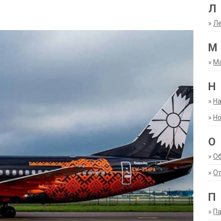
Л
»
Ле
М
»
М
Н
»
Н
»
Но
О
»
О
»
От
П
»
Па