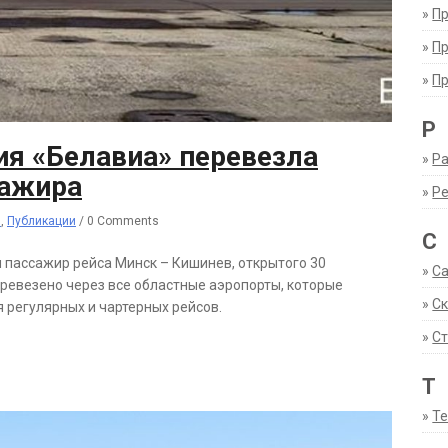
»
П
»
П
»
П
Р
ия «Белавиа» перевезла
»
Ра
сажира
»
Р
и
,
Публикации
/
0 Comments
С
 пассажир рейса Минск – Кишинев, открытого 30
»
С
еревезено через все областные аэропорты, которые
»
С
регулярных и чартерных рейсов.
»
Ст
Т
»
Т