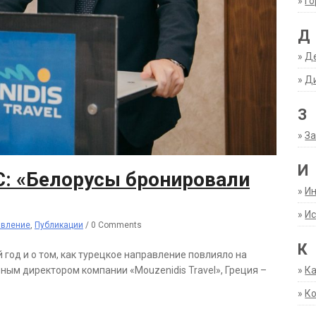
»
Г
Д
»
Д
»
Д
З
»
За
И
 «Белорусы бронировали
»
И
»
Ис
авление
,
Публикации
/
0 Comments
К
й год и о том, как турецкое направление повлияло на
ным директором компании «Mouzenidis Travel», Греция –
»
К
»
К