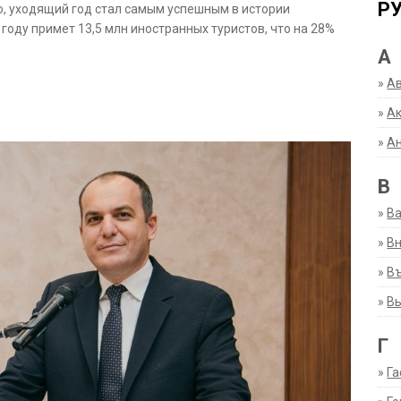
Р
, уходящий год стал самым успешным в истории
 году примет 13,5 млн иностранных туристов, что на 28%
А
»
А
»
Ак
»
А
В
»
В
»
Вн
»
Въ
»
В
Г
»
Га