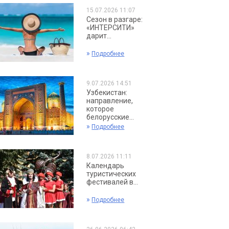
15.07.2026 11:07
Сезон в разгаре:
«ИНТЕРСИТИ»
дарит...
»
Подробнее
9.07.2026 14:51
Узбекистан:
направление,
которое
белорусские...
»
Подробнее
8.07.2026 11:11
Календарь
туристических
фестивалей в...
»
Подробнее