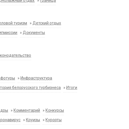
орнолыжный отдых
»
Граница
еловой туризм
»
Детский отдых
ипмиссии
»
Документы
конодательство
нфотуры
»
Инфраструктура
тория белорусского турбизнеса
»
Итоги
адры
»
Комментарий
»
Конкурсы
оронавирус
»
Круизы
»
Курорты