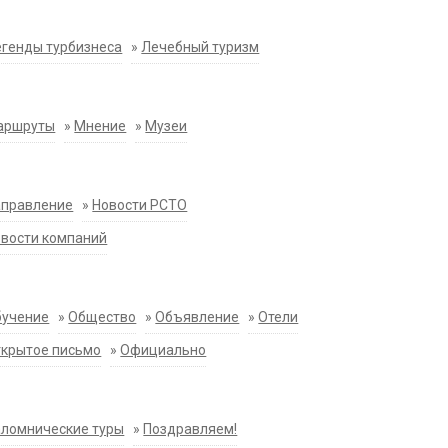
генды турбизнеса
»
Лечебный туризм
аршруты
»
Мнение
»
Музеи
аправление
»
Новости РСТО
вости компаний
бучение
»
Общество
»
Объявление
»
Отели
крытое письмо
»
Официально
ломнические туры
»
Поздравляем!