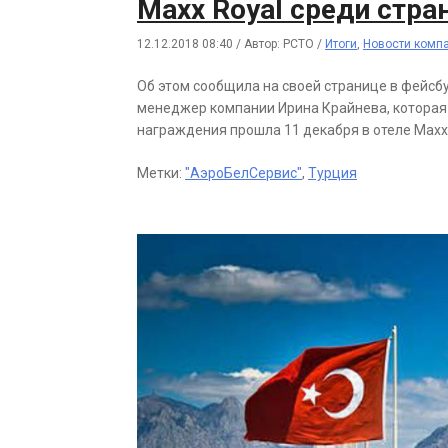
Maxx Royal среди стра
12.12.2018 08:40
/
Автор: РСТО
/
Итоги
,
Новости комп
Об этом сообщила на своей странице в фейсбу
менеджер компании Ирина Крайнева, которая
награждения прошла 11 декабря в отеле Maxx 
Метки:
"АэроБелСервис"
,
Турция