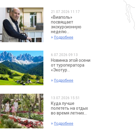
21.07.2026 11:17
«Виаполь»
посвящает
экскурсионную
неделю...
»
Подробнее
6.07.2026 09:13
Новинка этой осени
от туроператора
«Экотур...
»
Подробнее
13.07.2026 15:51
Куда лучше
полететь на отдых
во время летних...
»
Подробнее