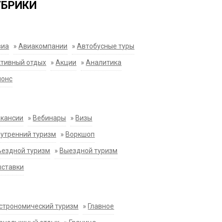
УБРИКИ
виа
»
Авиакомпании
»
Автобусные туры
тивный отдых
»
Акции
»
Аналитика
нонс
акансии
»
Вебинары
»
Визы
утренний туризм
»
Воркшоп
ездной туризм
»
Выездной туризм
ыставки
строномический туризм
»
Главное