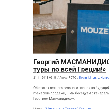
Георгий МАСМАНИДИС:
туры по всей Греции!»
21.11.2018 09:38
/
Автор: РСТО
/
Итоги
,
Мнение
,
Напр
Об итогах летнего сезона, о планах на будущи
греческие продажи, – мы беседуем с генераль
Георгием Масманидисом.
Метки:
"Музенидис Трэвел"
,
Греция