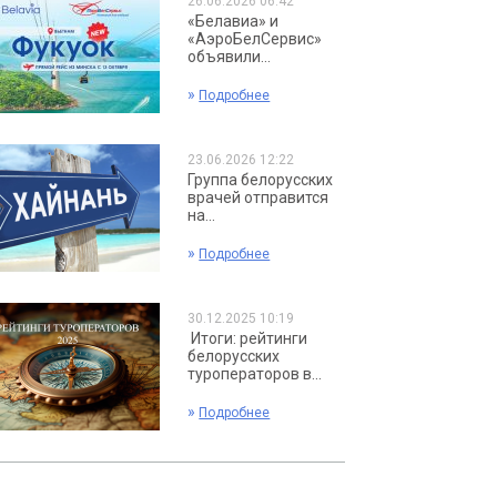
26.06.2026 06:42
«Белавиа» и
«АэроБелСервис»
объявили...
»
Подробнее
23.06.2026 12:22
Группа белорусских
врачей отправится
на...
»
Подробнее
30.12.2025 10:19
Итоги: рейтинги
белорусских
туроператоров в...
»
Подробнее