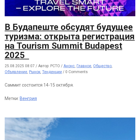
В Будапеште обсудят будущее
туризма: открыта регистрация
на Tourism Summit Budapest
2025
25.08.2025 08:07
/
Автор: РСТО
/
Анонс
,
Главное
,
Общество
,
Объявление
,
Рынок
,
Тенденции
/
0 Comments
Саммит состоится 14-15 октября.
Метки:
Венгрия