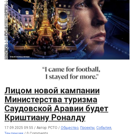
Лицом новой кампании
Министерства туризма
Саудовской Аравии будет
Криштиану Роналду
17.09.2025 09:55
/
Автор: РСТО
/
Общество
,
Проекты
,
События
,
Тенденции
/
0 Comments