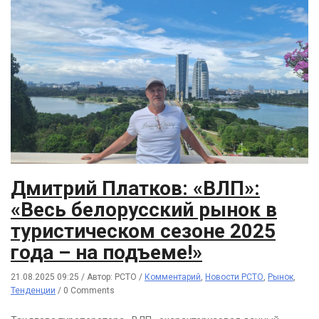
Дмитрий Платков: «ВЛП»:
«Весь белорусский рынок в
туристическом сезоне 2025
года – на подъеме!»
21.08.2025 09:25
/
Автор: РСТО
/
Комментарий
,
Новости РСТО
,
Рынок
,
Тенденции
/
0 Comments