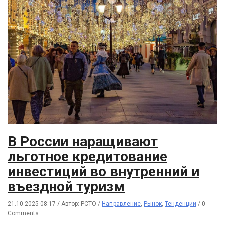
В России наращивают
льготное кредитование
инвестиций во внутренний и
въездной туризм
21.10.2025 08:17
/
Автор: РСТО
/
Направление
,
Рынок
,
Тенденции
/
0
Comments