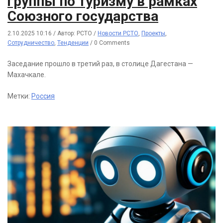
группы по туризму в рамках
Союзного государства
2.10.2025 10:16
/
Автор: РСТО
/
Новости РСТО
,
Проекты
,
Сотрудничество
,
Тенденции
/
0 Comments
Заседание прошло в третий раз, в столице Дагестана —
Махачкале.
Метки:
Россия