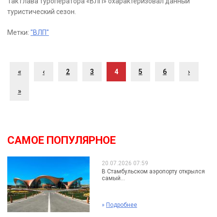
Так глава туроператора «ВЛП» охарактеризовал данный
туристический сезон.
Метки:
"ВЛП"
«
‹
2
3
4
5
6
›
»
САМОЕ ПОПУЛЯРНОЕ
20.07.2026 07:59
В Стамбульском аэропорту открылся
самый...
»
Подробнее