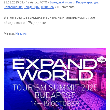
25.08.2025 08:44
/
Автор: РСТО
/
Выездной туризм
,
Инфраструктура
,
Направление
,
Тенденции
,
Финансы
/
0 Comments
В этом году два лежака и зонтик на итальянском пляже
обходятся на 17% дороже.
Метки:
Италия