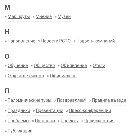
М
»
Маршруты
»
Мнение
»
Музеи
Н
»
Направление
»
Новости РСТО
»
Новости компаний
О
»
Обучение
»
Общество
»
Объявление
»
Отели
»
Открытое письмо
»
Официально
П
»
Паломнические туры
»
Поздравляем!
»
Правила въезда
»
Праздники
»
Презентации
»
Пресс-конференции
»
Проблемы
»
Прогнозы
»
Проекты
»
Происшествия
»
Публикации