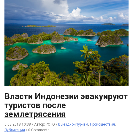
Власти Индонезии эвакуируют
туристов после
землетрясения
6.08.2018 10:38
/
Автор: РСТО
/
Выездной туризм
,
Происшествия
,
Публикации
/
0 Comments