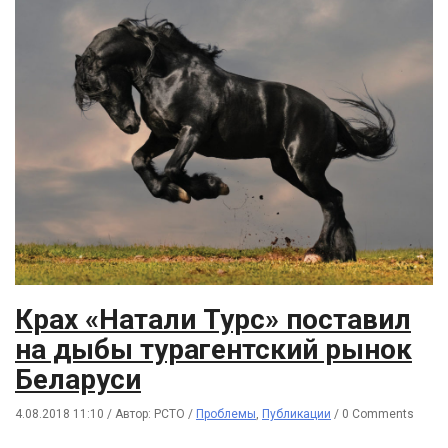
Крах «Натали Турс» поставил
на дыбы турагентский рынок
Беларуси
4.08.2018 11:10
/
Автор: РСТО
/
Проблемы
,
Публикации
/
0 Comments