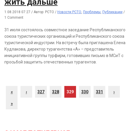
жить дальше
1.08.2018 07:27
/
Автор: РСТО
/
Новости РСТО
,
Проблемы
,
Публикации
/
1 Comment
31 июля состоялось совместное заседание Республиканского
союза туристических организаций и Республиканского союза
туристической индустрии. На встречу была приглашена Елена
Кудлакова, директор турагентства «А» – представитель
инициативной группы турфирм, готовивших письмо в МСиТ с
просьбой защитить отечественных турагентов.
«
‹
327
328
329
330
331
›
»