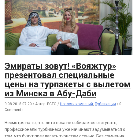
Эмираты зовут! «Вояжтур»
презентовал специальные
цены на турпакеты с вылетом
из Минска в Абу-Даби
9.08.2018 07:20
/
Автор: РСТО
/
Новости компаний
,
Публикации
/
0
Comments
Несмотря на то, что лето пока не собирается отступать,
профессионалы турбизнеса уже начинают задумываться о
том, что будут предлагать туристам осенью. Без сомнения,