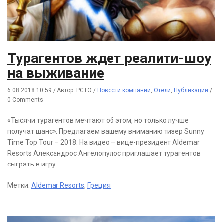
Турагентов ждет реалити-шоу
на выживание
6.08.2018 10:59
/
Автор: РСТО
/
Новости компаний
,
Отели
,
Публикации
/
0 Comments
«Тысячи турагентов мечтают об этом, но только лучше
получат шанс». Предлагаем вашему вниманию тизер Sunny
Time Top Tour – 2018. На видео – вице-президент Aldemar
Resorts Александрос Ангелопулос приглашает турагентов
сыграть в игру.
Метки:
Aldemar Resorts
,
Греция