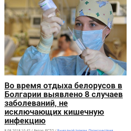
Во время отдыха белорусов в
Болгарии выявлено 8 случаев
заболеваний, не
исключающих кишечную
инфекцию
8.08.2018 10:42
/
Автор: РСТО
/
Выездной туризм
,
Происшествия
,