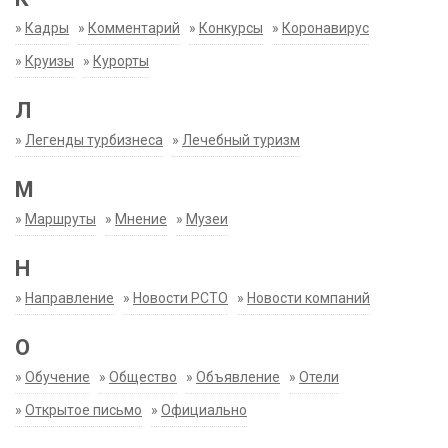
»
Кадры
»
Комментарий
»
Конкурсы
»
Коронавирус
»
Круизы
»
Курорты
Л
»
Легенды турбизнеса
»
Лечебный туризм
М
»
Маршруты
»
Мнение
»
Музеи
Н
»
Направление
»
Новости РСТО
»
Новости компаний
О
»
Обучение
»
Общество
»
Объявление
»
Отели
»
Открытое письмо
»
Официально