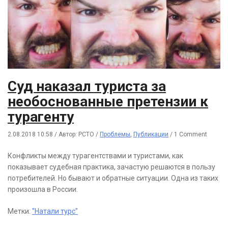
Суд наказал туриста за
необоснованные претензии к
турагенту
2.08.2018 10:58
/
Автор: РСТО
/
Проблемы
,
Публикации
/
1 Comment
Конфликты между турагентствами и туристами, как
показывает судебная практика, зачастую решаются в пользу
потребителей. Но бывают и обратные ситуации. Одна из таких
произошла в России.
Метки:
"Натали турс"