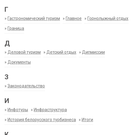
Г
»
Гастрономический туризм
»
Главное
»
Горнолыжный отдых
»
Граница
Д
»
Деловой туризм
»
Детский отдых
»
Дипмиссии
»
Документы
З
»
Законодательство
И
»
Инфотуры
»
Инфраструктура
»
История белорусского турбизнеса
»
Итоги
К