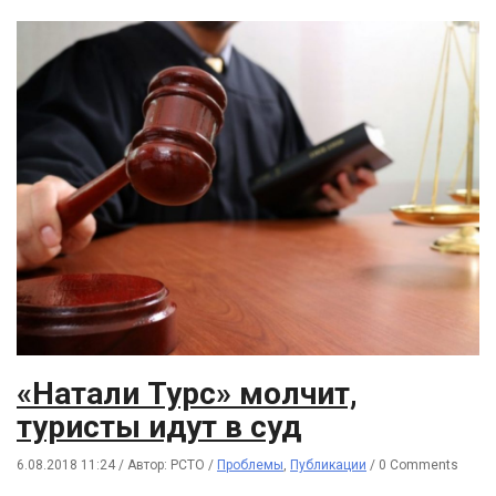
«Натали Турс» молчит,
туристы идут в суд
6.08.2018 11:24
/
Автор: РСТО
/
Проблемы
,
Публикации
/
0 Comments