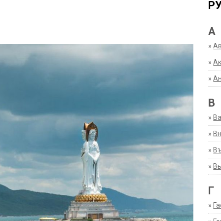
Р
А
»
А
»
Ак
»
А
В
»
В
»
Вн
»
Въ
»
В
Г
»
Га