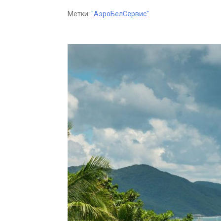
Метки:
"АэроБелСервис"