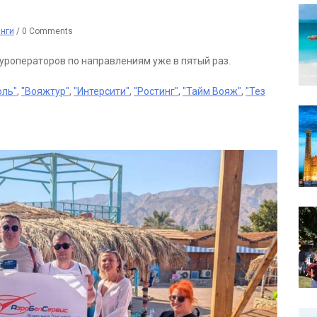
инги
/
0 Comments
уроператоров по направлениям уже в пятый раз.
оль"
,
"Вояжтур"
,
"Интерсити"
,
"Ростинг"
,
"Тайм Вояж"
,
"Тез