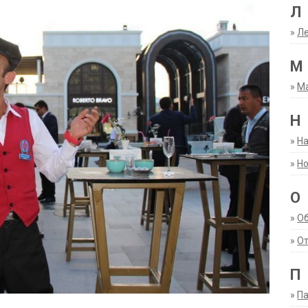
Л
»
Ле
М
»
М
Н
»
Н
»
Но
О
»
О
»
От
П
»
Па