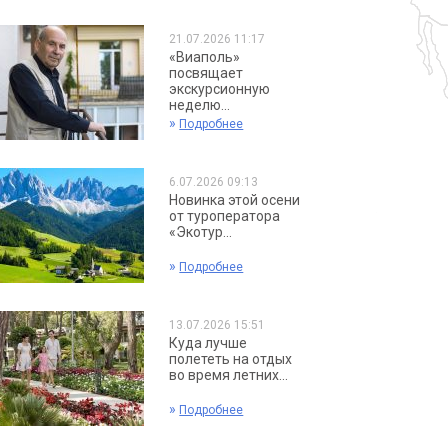
21.07.2026 11:17
«Виаполь»
посвящает
экскурсионную
неделю...
»
Подробнее
6.07.2026 09:13
Новинка этой осени
от туроператора
«Экотур...
»
Подробнее
13.07.2026 15:51
Куда лучше
полететь на отдых
во время летних...
»
Подробнее