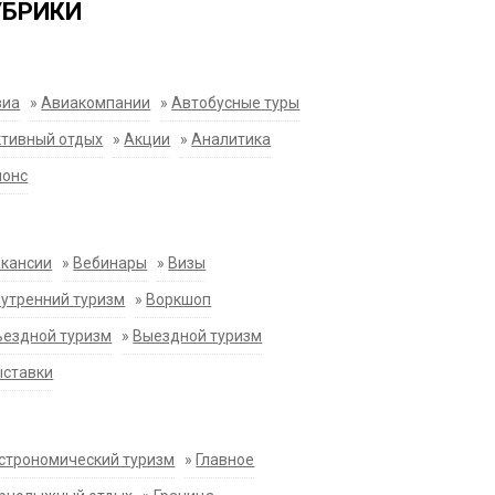
УБРИКИ
виа
»
Авиакомпании
»
Автобусные туры
тивный отдых
»
Акции
»
Аналитика
нонс
акансии
»
Вебинары
»
Визы
утренний туризм
»
Воркшоп
ездной туризм
»
Выездной туризм
ыставки
строномический туризм
»
Главное