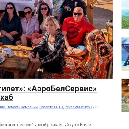
гипет»: «АэроБелСервис»
ахаб
ние
,
Новости компаний
,
Новости РСТО
,
Рекламные туры
/
0
жил агентам необычный рекламный тур в Египет.