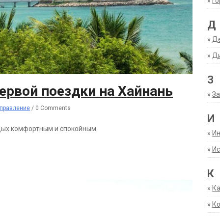
»
Г
Д
»
Д
»
Д
З
ервой поездки на Хайнань
»
За
правление
/
0 Comments
И
дых комфортным и спокойным.
»
И
»
Ис
К
»
К
»
К