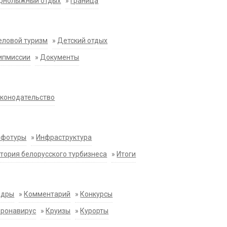
орнолыжный отдых
»
Граница
еловой туризм
»
Детский отдых
ипмиссии
»
Документы
конодательство
нфотуры
»
Инфраструктура
тория белорусского турбизнеса
»
Итоги
адры
»
Комментарий
»
Конкурсы
оронавирус
»
Круизы
»
Курорты