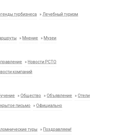
генды турбизнеса
»
Лечебный туризм
аршруты
»
Мнение
»
Музеи
аправление
»
Новости РСТО
вости компаний
бучение
»
Общество
»
Объявление
»
Отели
крытое письмо
»
Официально
ломнические туры
»
Поздравляем!