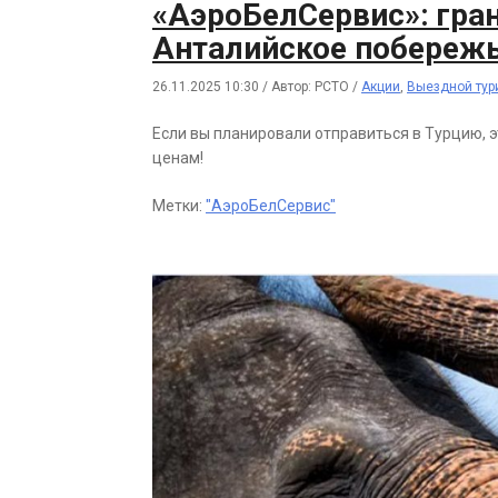
«АэроБелСервис»: гра
Анталийское побережь
26.11.2025 10:30
/
Автор: РСТО
/
Акции
,
Выездной тур
Если вы планировали отправиться в Турцию, 
ценам!
Метки:
"АэроБелСервис"