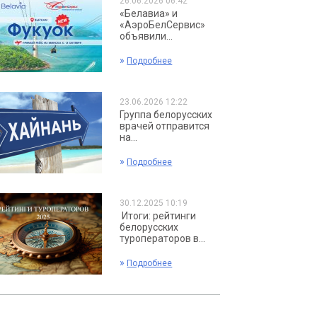
26.06.2026 06:42
«Белавиа» и
«АэроБелСервис»
объявили...
»
Подробнее
23.06.2026 12:22
Группа белорусских
врачей отправится
на...
»
Подробнее
30.12.2025 10:19
Итоги: рейтинги
белорусских
туроператоров в...
»
Подробнее