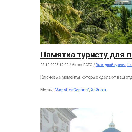
Памятка туристу для п
28.12.2025 19:20
/
Автор: РСТО
/
Выездной туризм
,
На
Ключевые моменты, которые сделают ваш от
Метки:
"АэроБелСервис"
,
Хайнань