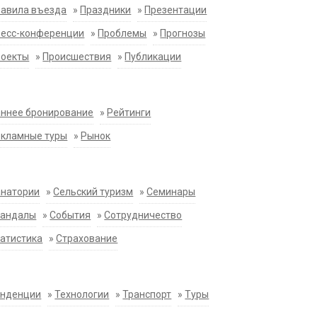
равила въезда
»
Праздники
»
Презентации
ресс-конференции
»
Проблемы
»
Прогнозы
роекты
»
Происшествия
»
Публикации
ннее бронирование
»
Рейтинги
екламные туры
»
Рынок
анатории
»
Сельский туризм
»
Семинары
кандалы
»
События
»
Сотрудничество
атистика
»
Страхование
енденции
»
Технологии
»
Транспорт
»
Туры