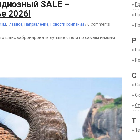
ндиозный SALE –
»
П
е 2026!
»
П
изм
,
Главное
,
Направление
,
Новости компаний
/
0 Comments
»
П
это шанс забронировать лучшие отели по самым низким
Р
»
Ра
»
Р
С
»
С
»
С
»
Ст
Т
»
Т