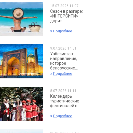
15.07.2026 11:07
Сезон в разгаре:
«ИНТЕРСИТИ»
дарит...
»
Подробнее
9.07.2026 14:51
Узбекистан:
направление,
которое
белорусские...
»
Подробнее
8.07.2026 11:11
Календарь
туристических
фестивалей в...
»
Подробнее