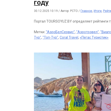
году
30.12.2025 10:19
/
Автор: РСТО
/
Главное
,
Итоги
,
Рейт
Портал TOURSOYUZ.BY определяет рейтинги т
Метки:
"АэроБелСервис"
,
"Аэротрэвел"
,
"Виап
Тур"
,
"Топ-Тур"
,
Coral Travel
,
«Пегас Туристик»