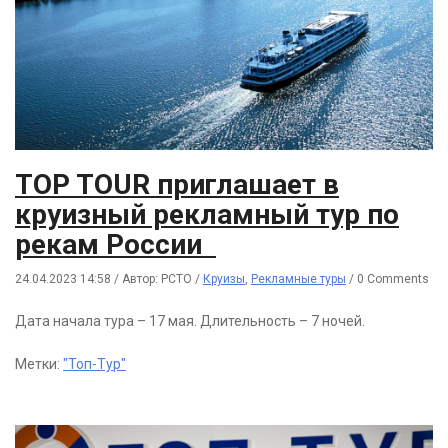
TOP TOUR приглашает в
круизный рекламный тур по
рекам России
24.04.2023 14:58
/
Автор: РСТО
/
Круизы
,
Рекламные туры
/
0 Comments
Дата начала тура – 17 мая. Длительность – 7 ночей.
Метки:
"Топ-Тур"