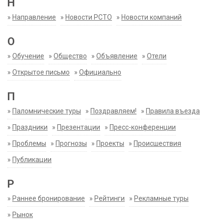
Н
»
Направление
»
Новости РСТО
»
Новости компаний
О
»
Обучение
»
Общество
»
Объявление
»
Отели
»
Открытое письмо
»
Официально
П
»
Паломнические туры
»
Поздравляем!
»
Правила въезда
»
Праздники
»
Презентации
»
Пресс-конференции
»
Проблемы
»
Прогнозы
»
Проекты
»
Происшествия
»
Публикации
Р
»
Раннее бронирование
»
Рейтинги
»
Рекламные туры
»
Рынок