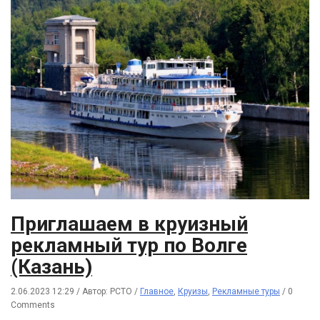
Приглашаем в круизный
рекламный тур по Волге
(Казань)
2.06.2023 12:29
/
Автор: РСТО
/
Главное
,
Круизы
,
Рекламные туры
/
0
Comments