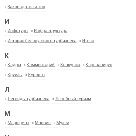
»
Законодательство
И
»
Инфотуры
»
Инфраструктура
»
История белорусского турбизнеса
»
Итоги
К
»
Кадры
»
Комментарий
»
Конкурсы
»
Коронавирус
»
Круизы
»
Курорты
Л
»
Легенды турбизнеса
»
Лечебный туризм
М
»
Маршруты
»
Мнение
»
Музеи