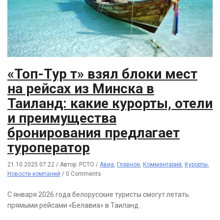
«Топ-Тур т» взял блоки мест
на рейсах из Минска в
Таиланд: какие курорты, отели
и преимущества
бронирования предлагает
туроператор
21.10.2025 07:22
/
Автор: РСТО
/
Авиа
,
Главное
,
Комментарий
,
Курорты
,
Новости компаний
/
0 Comments
С января 2026 года белорусские туристы смогут летать
прямыми рейсами «Белавиа» в Таиланд.