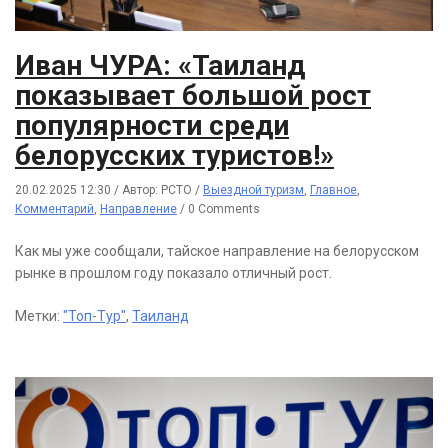
Иван ЧУРА: «Таиланд
показывает большой рост
популярности среди
белорусских туристов!»
20.02.2025 12:30
/
Автор: РСТО
/
Выездной туризм
,
Главное
,
Комментарий
,
Направление
/
0 Comments
Как мы уже сообщали, тайское направление на белорусском
рынке в прошлом году показало отличный рост.
Метки:
"Топ-Тур"
,
Таиланд