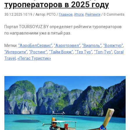
туроператоров в 2025 году
30.12.2025 10:19
/
Автор: РСТО
/
Главное
,
Итоги
,
Рейтинги
/
0 Comments
Портал TOURSOYUZ.BY определяет рейтинги туроператоров
по направлениям уже в пятый раз.
Метки:
"АэроБелСервис"
,
"Аэротрэвел"
,
"Виаполь"
,
"Вояжтур"
,
"Интерсити"
,
"Ростинг"
,
"Тайм Вояж"
,
"Тез Тур"
,
"Топ-Тур"
,
Coral
Travel
,
«Пегас Туристик»