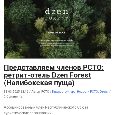
Представляем членов РСТО:
ретрит-отель Dzen Forest
(Налибокская пуща)
31.03.2025 12:16
/
Автор: РСТО
/
Инфраструктура
,
Новости РСТО
,
Отели
/
0 Comments
Ассоциированный член Республиканского Союза
туристических организаций.