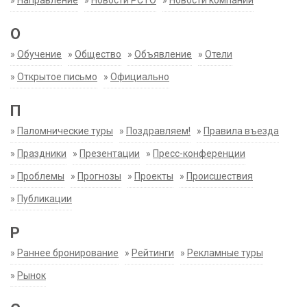
»
Направление
»
Новости РСТО
»
Новости компаний
О
»
Обучение
»
Общество
»
Объявление
»
Отели
»
Открытое письмо
»
Официально
П
»
Паломнические туры
»
Поздравляем!
»
Правила въезда
»
Праздники
»
Презентации
»
Пресс-конференции
»
Проблемы
»
Прогнозы
»
Проекты
»
Происшествия
»
Публикации
Р
»
Раннее бронирование
»
Рейтинги
»
Рекламные туры
»
Рынок