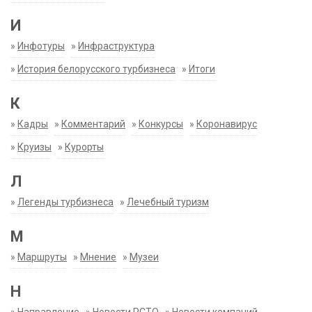
И
»
Инфотуры
»
Инфраструктура
»
История белорусского турбизнеса
»
Итоги
К
»
Кадры
»
Комментарий
»
Конкурсы
»
Коронавирус
»
Круизы
»
Курорты
Л
»
Легенды турбизнеса
»
Лечебный туризм
М
»
Маршруты
»
Мнение
»
Музеи
Н