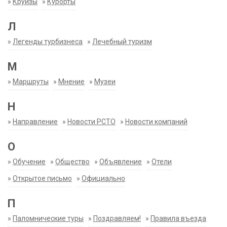
»
Круизы
»
Курорты
Л
»
Легенды турбизнеса
»
Лечебный туризм
М
»
Маршруты
»
Мнение
»
Музеи
Н
»
Направление
»
Новости РСТО
»
Новости компаний
О
»
Обучение
»
Общество
»
Объявление
»
Отели
»
Открытое письмо
»
Официально
П
»
Паломнические туры
»
Поздравляем!
»
Правила въезда