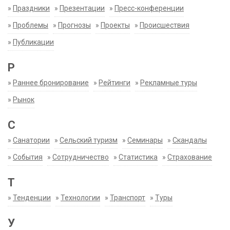
»
Праздники
»
Презентации
»
Пресс-конференции
»
Проблемы
»
Прогнозы
»
Проекты
»
Происшествия
»
Публикации
Р
»
Раннее бронирование
»
Рейтинги
»
Рекламные туры
»
Рынок
С
»
Санатории
»
Сельский туризм
»
Семинары
»
Скандалы
»
События
»
Сотрудничество
»
Статистика
»
Страхование
Т
»
Тенденции
»
Технологии
»
Транспорт
»
Туры
У