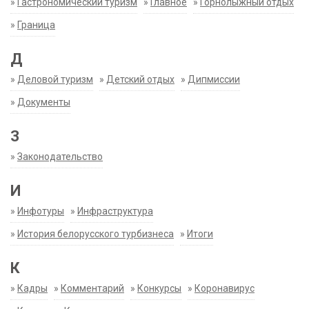
»
Гастрономический туризм
»
Главное
»
Горнолыжный отдых
»
Граница
Д
»
Деловой туризм
»
Детский отдых
»
Дипмиссии
»
Документы
З
»
Законодательство
И
»
Инфотуры
»
Инфраструктура
»
История белорусского турбизнеса
»
Итоги
К
»
Кадры
»
Комментарий
»
Конкурсы
»
Коронавирус