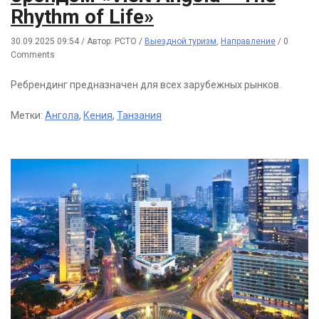
Rhythm of Life»
30.09.2025 09:54
/
Автор: РСТО
/
Выездной туризм
,
Направление
/
0
Comments
Ребрендинг предназначен для всех зарубежных рынков.
Метки:
Ангола
,
Кения
,
Танзания