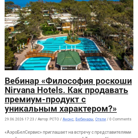
Вебинар «Философия роскоши
Nirvana Hotels. Как продавать
премиум-продукт с
уникальным характером?»
29.06.2026 17:23
/
Автор: РСТО
/
Анонс
,
Вебинары
,
Отели
/
0 Comments
«АэроБелСервис» приглашает на встречу с представителями