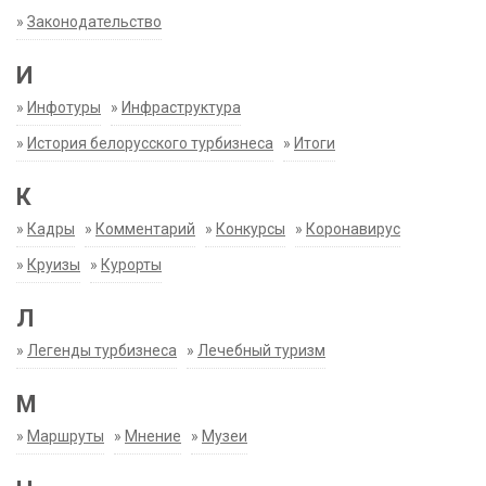
»
Законодательство
И
»
Инфотуры
»
Инфраструктура
»
История белорусского турбизнеса
»
Итоги
К
»
Кадры
»
Комментарий
»
Конкурсы
»
Коронавирус
»
Круизы
»
Курорты
Л
»
Легенды турбизнеса
»
Лечебный туризм
М
»
Маршруты
»
Мнение
»
Музеи