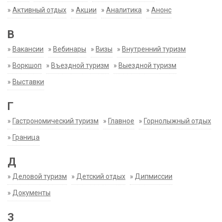
»
Активный отдых
»
Акции
»
Аналитика
»
Анонс
В
»
Вакансии
»
Вебинары
»
Визы
»
Внутренний туризм
»
Воркшоп
»
Въездной туризм
»
Выездной туризм
»
Выставки
Г
»
Гастрономический туризм
»
Главное
»
Горнолыжный отдых
»
Граница
Д
»
Деловой туризм
»
Детский отдых
»
Дипмиссии
»
Документы
З