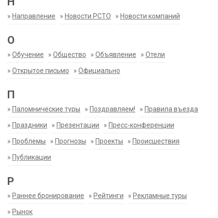
Н
»
Направление
»
Новости РСТО
»
Новости компаний
О
»
Обучение
»
Общество
»
Объявление
»
Отели
»
Открытое письмо
»
Официально
П
»
Паломнические туры
»
Поздравляем!
»
Правила въезда
»
Праздники
»
Презентации
»
Пресс-конференции
»
Проблемы
»
Прогнозы
»
Проекты
»
Происшествия
»
Публикации
Р
»
Раннее бронирование
»
Рейтинги
»
Рекламные туры
»
Рынок