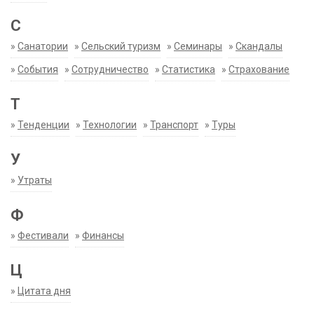
С
»
Санатории
»
Сельский туризм
»
Семинары
»
Скандалы
»
События
»
Сотрудничество
»
Статистика
»
Страхование
Т
»
Тенденции
»
Технологии
»
Транспорт
»
Туры
У
»
Утраты
Ф
»
Фестивали
»
Финансы
Ц
»
Цитата дня