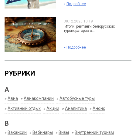
»
Подробнее
30.12.2025 10:19
Итоги: рейтинги белорусских
туроператоров в...
»
Подробнее
РУБРИКИ
А
»
Авиа
»
Авиакомпании
»
Автобусные туры
»
Активный отдых
»
Акции
»
Аналитика
»
Анонс
В
»
Вакансии
»
Вебинары
»
Визы
»
Внутренний туризм