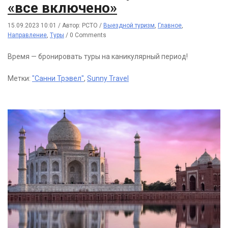
«все включено»
15.09.2023 10:01
/
Автор: РСТО
/
Выездной туризм
,
Главное
,
Направление
,
Туры
/
0 Comments
Время — бронировать туры на каникулярный период!
Метки:
"Санни Трэвел"
,
Sunny Travel