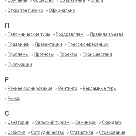
»
Обучение
»
Общество
»
Объявление
»
Отели
»
Открытое письмо
»
Официально
П
»
Паломнические туры
»
Поздравляем!
»
Правила въезда
»
Праздники
»
Презентации
»
Пресс-конференции
»
Проблемы
»
Прогнозы
»
Проекты
»
Происшествия
»
Публикации
Р
»
Раннее бронирование
»
Рейтинги
»
Рекламные туры
»
Рынок
С
»
Санатории
»
Сельский туризм
»
Семинары
»
Скандалы
»
События
»
Сотрудничество
»
Статистика
»
Страхование