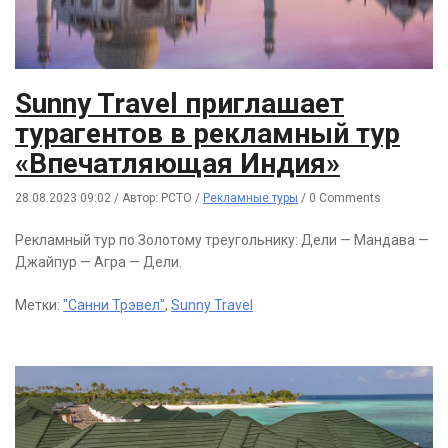
Sunny Travel приглашает
турагентов в рекламный тур
«Впечатляющая Индия»
28.08.2023 09:02
/
Автор: РСТО
/
Рекламные туры
/
0 Comments
Рекламный тур по Золотому треугольнику: Дели — Мандава —
Джайпур — Агра — Дели.
Метки:
"Санни Трэвел"
,
Sunny Travel