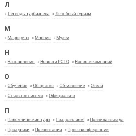
Л
»
Легенды турбизнеса
»
Лечебный туризм
М
»
Маршруты
»
Мнение
»
Музеи
Н
»
Направление
»
Новости РСТО
»
Новости компаний
О
»
Обучение
»
Общество
»
Объявление
»
Отели
»
Открытое письмо
»
Официально
П
»
Паломнические туры
»
Поздравляем!
»
Правила въезда
»
Праздники
»
Презентации
»
Пресс-конференции