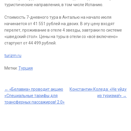
туристические направления, в том числе Испанию.
Стоимость 7-дневного тура в Анталью на начало июля
начинается от 41 551 рублей на двоих. В эту цену входят
перелет, проживание в отеле 4 звезды, завтраки по системе
«шведский стол». Цены на туры в отели со «всё включено»
стартуют от 44 499 рублей.
turizm.ru
Метки:
Турция
Post
←
«Белавиа» проводит акцию
Константин Коледа: «Не уйду
«Специальные тарифы для
из туризма!»
→
navigation
трансферных пассажиров! 2.0»