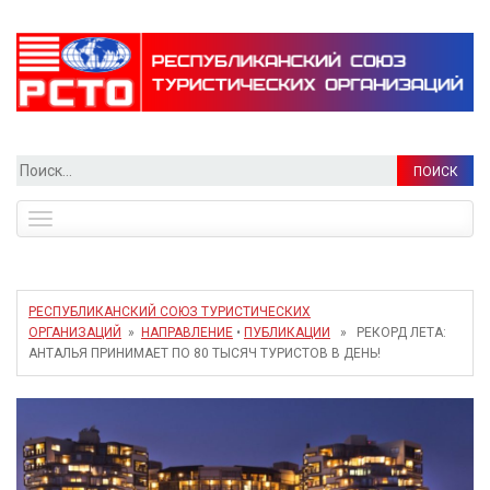
Найти:
Toggle
navigation
РЕСПУБЛИКАНСКИЙ СОЮЗ ТУРИСТИЧЕСКИХ
ОРГАНИЗАЦИЙ
»
НАПРАВЛЕНИЕ
•
ПУБЛИКАЦИИ
» РЕКОРД ЛЕТА:
АНТАЛЬЯ ПРИНИМАЕТ ПО 80 ТЫСЯЧ ТУРИСТОВ В ДЕНЬ!