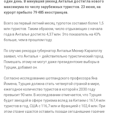
один день. В минувший уикенд Анталья достигла нового
максимума по числу зарубежных туристов. 23 июня, на
курорт прибыло 79 485 иностранцев.
Всего за первый летний месяц турпоток составил более 1,5
млн туристов. Таким образом, число отдыхающих с начала
года в Анталье достигло 4,37 млн. Это показатель на 43%
больше, чем в прошлом году.
По случаю рекорда губернатор Антальи Мюнир Каралоглу
заявил, что Анталья – действительно туристический город.
Помешать этому не могут даже президентские выборы в
Турции, добавил он.
Согласно исследованию шотландского профессора Яна
Йомена, Турция должна стать четвертой страной в мире,
ежегодное количество туристов в которой к 2030 году
превысит 90 млн. В исследовании отмечается, что Турция
будет звездой в сфере туризма вслед за Китаем с 167,4 млн
туристов в год, США с 116,7 млн и Францией с 102,4 млн. При
этом стране удастся оставить позади сегодняшние горячие