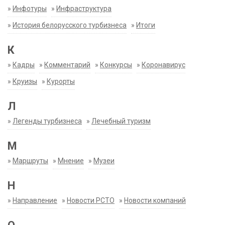
»
Инфотуры
»
Инфраструктура
»
История белорусского турбизнеса
»
Итоги
К
»
Кадры
»
Комментарий
»
Конкурсы
»
Коронавирус
»
Круизы
»
Курорты
Л
»
Легенды турбизнеса
»
Лечебный туризм
М
»
Маршруты
»
Мнение
»
Музеи
Н
»
Направление
»
Новости РСТО
»
Новости компаний