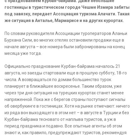
с празднованием Курбан-байрама. Даже небольшие
гостиницы в туристическом городе Чешме Измира забиты
под завязку, передает Ассоциация туризма Алачати. Такая
же ситуация в Анталье, Мармарисе и на других курортах.
По словам руководителя Ассоциации туроператоров Аланьи
Бурхана Сили, во многих отелях остановили продажи еще в
начале августа – все номера были забронированы на конец
месяца уже тогда.
Официально празднование Курбан-байрама началось 21
августа, но заезды стартовали еще в прошлую субботу, 18-го
числа. А возвращаться по домам большинство турок
планирует в ближайшее воскресенье. Таким образом, уже
через три дня ситуация на турецких курортах станет менее
напряженной. Пока же с берегов страны поступают сигналы
об овербукинге в гостиницах. Хотя на рынке отмечают: ничего
из ряда вон выходящего в этом нет – в августе в Турции и без
Курбан-байрама тесновато от наплыва туристов, а уж в
период праздника и подавно. Все опытные агенты об этом
знают и, как правило, предупреждают туристов, рекомендуя