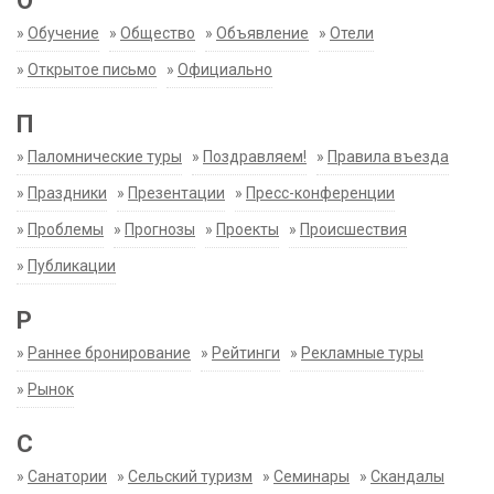
О
»
Обучение
»
Общество
»
Объявление
»
Отели
»
Открытое письмо
»
Официально
П
»
Паломнические туры
»
Поздравляем!
»
Правила въезда
»
Праздники
»
Презентации
»
Пресс-конференции
»
Проблемы
»
Прогнозы
»
Проекты
»
Происшествия
»
Публикации
Р
»
Раннее бронирование
»
Рейтинги
»
Рекламные туры
»
Рынок
С
»
Санатории
»
Сельский туризм
»
Семинары
»
Скандалы