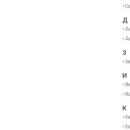
»
Г
Д
»
Д
»
Д
З
»
За
И
»
И
»
Ис
К
»
К
»
К