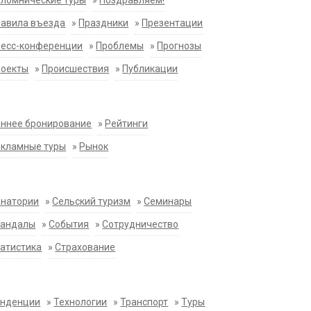
ломнические туры
»
Поздравляем!
равила въезда
»
Праздники
»
Презентации
ресс-конференции
»
Проблемы
»
Прогнозы
роекты
»
Происшествия
»
Публикации
ннее бронирование
»
Рейтинги
екламные туры
»
Рынок
анатории
»
Сельский туризм
»
Семинары
кандалы
»
События
»
Сотрудничество
атистика
»
Страхование
енденции
»
Технологии
»
Транспорт
»
Туры