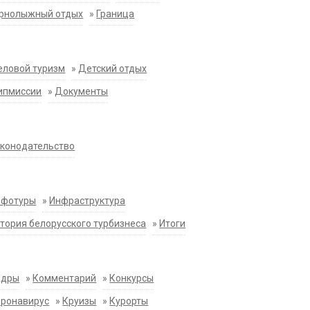
орнолыжный отдых
»
Граница
еловой туризм
»
Детский отдых
ипмиссии
»
Документы
конодательство
нфотуры
»
Инфраструктура
тория белорусского турбизнеса
»
Итоги
адры
»
Комментарий
»
Конкурсы
оронавирус
»
Круизы
»
Курорты