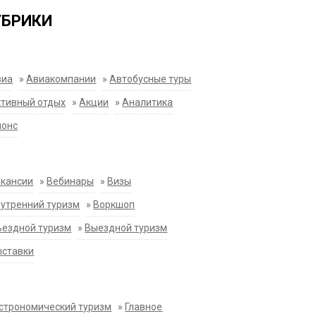
УБРИКИ
виа
»
Авиакомпании
»
Автобусные туры
тивный отдых
»
Акции
»
Аналитика
нонс
акансии
»
Вебинары
»
Визы
утренний туризм
»
Воркшоп
ездной туризм
»
Выездной туризм
ыставки
строномический туризм
»
Главное