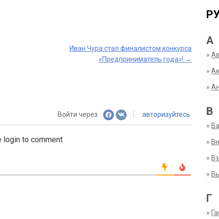
Р
А
Иван Чура стал финалистом конкурса
»
А
«Предприниматель года»!
→
»
Ак
»
А
В
Войти через
авторизуйтесь
»
В
 login to comment
»
Вн
»
Въ
»
В
Г
»
Га