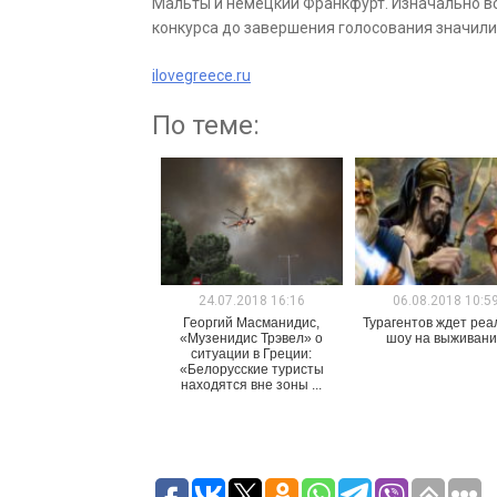
Мальты и немецкий Франкфурт. Изначально вс
конкурса до завершения голосования значилис
ilovegreece.ru
По теме:
24.07.2018 16:16
06.08.2018 10:5
Георгий Масманидис,
Турагентов ждет реа
«Музенидис Трэвел» о
шоу на выживан
ситуации в Греции:
«Белорусские туристы
находятся вне зоны ...