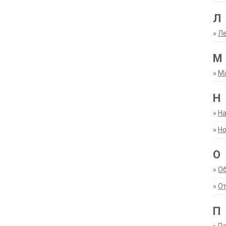
Л
»
Ле
М
»
М
Н
»
Н
»
Но
О
»
О
»
От
П