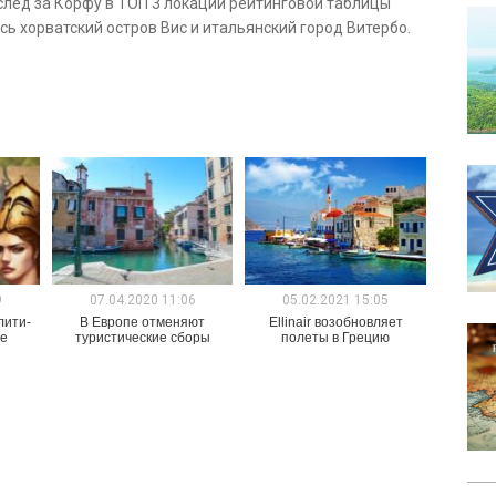
лед за Корфу в ТОП 3 локаций рейтинговой таблицы
ь хорватский остров Вис и итальянский город Витербо.
9
07.04.2020 11:06
05.02.2021 15:05
лити-
В Европе отменяют
Ellinair возобновляет
ие
туристические сборы
полеты в Грецию