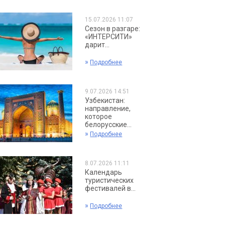
15.07.2026 11:07
Сезон в разгаре:
«ИНТЕРСИТИ»
дарит...
»
Подробнее
9.07.2026 14:51
Узбекистан:
направление,
которое
белорусские...
»
Подробнее
8.07.2026 11:11
Календарь
туристических
фестивалей в...
»
Подробнее