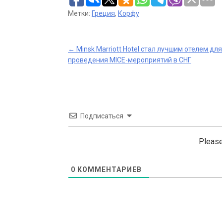
Метки:
Греция
,
Корфу
Post
←
Minsk Marriott Hotel стал лучшим отелем для
проведения MICE-мероприятий в СНГ
navigation
Подписаться
Please
0
КОММЕНТАРИЕВ