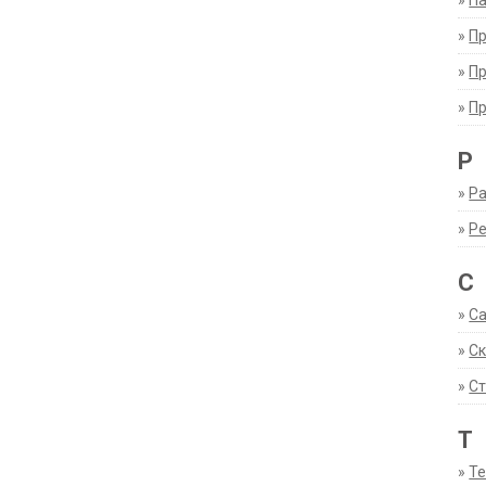
»
Па
»
П
»
П
»
П
Р
»
Ра
»
Р
С
»
С
»
С
»
Ст
Т
»
Т