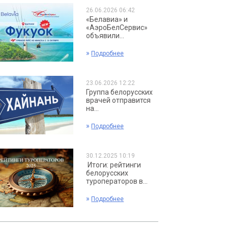
26.06.2026 06:42
«Белавиа» и
«АэроБелСервис»
объявили...
»
Подробнее
23.06.2026 12:22
Группа белорусских
врачей отправится
на...
»
Подробнее
30.12.2025 10:19
Итоги: рейтинги
белорусских
туроператоров в...
»
Подробнее