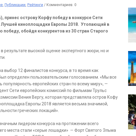
ие
,
Публикации
,
Рейтинги
/
Комментариев: 0
), принес острову Корфу победу в конкурсе Сети
е Лучшей киноплощадки Европы 2018. Утопающий в
 победу, обойдя конкурентов из 30 стран Старого
в результате высокой оценке экспертного жюри, но и
ти.
за выбор 12 финалистов конкурса, в то время как
был определен пользовательским голосованием. «Мы все
ь популярность европейских стран по всему миру», —
дент Сети европейских комиссий по фильмам Трульс
комиссии Вения Вергу, которая представляла остров Кофу
киноплощадка Европы 2018 является весьма значимой,
льности греческих локаций».
значным лидером конкурса на протяжении всего
ьего места стали «серые лошадки» — Форт Святого Эльма