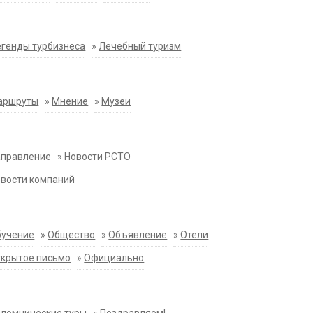
генды турбизнеса
»
Лечебный туризм
аршруты
»
Мнение
»
Музеи
аправление
»
Новости РСТО
вости компаний
бучение
»
Общество
»
Объявление
»
Отели
крытое письмо
»
Официально