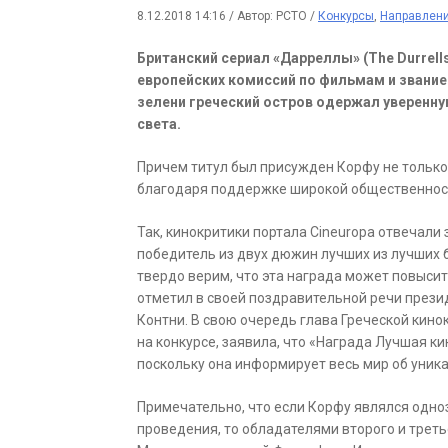
8.12.2018 14:16
/
Автор: РСТО
/
Конкурсы
,
Направлен
Британский сериал «Дарреллы» (The Durrells
европейских комиссий по фильмам и звани
зелени греческий остров одержал уверенную
света.
Причем титул был присужден Корфу не только 
благодаря поддержке широкой общественнос
Так, кинокритики портала Cineuropa отвечали 
победитель из двух дюжин лучших из лучших 
твердо верим, что эта награда может повысит
отметил в своей поздравительной речи прези
Контни. В свою очередь глава Греческой кино
на конкурсе, заявила, что «Награда Лучшая 
поскольку она информирует весь мир об уника
Примечательно, что если Корфу являлся одно
проведения, то обладателями второго и трет