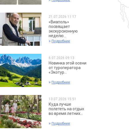
Подробнее
21.07.2026 11:17
«Виаполь»
посвящает
экскурсионную
неделю...
»
Подробнее
6.07.2026 09:13
Новинка этой осени
от туроператора
«Экотур...
»
Подробнее
13.07.2026 15:51
Куда лучше
полететь на отдых
во время летних...
»
Подробнее