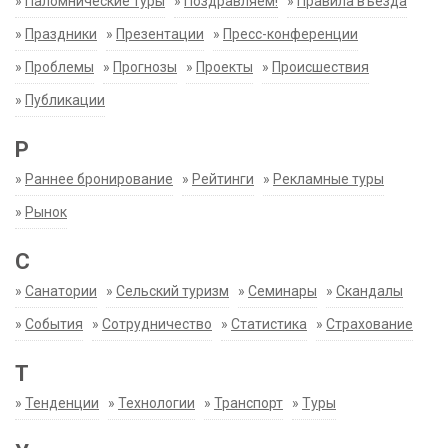
»
Паломнические туры
»
Поздравляем!
»
Правила въезда
»
Праздники
»
Презентации
»
Пресс-конференции
»
Проблемы
»
Прогнозы
»
Проекты
»
Происшествия
»
Публикации
Р
»
Раннее бронирование
»
Рейтинги
»
Рекламные туры
»
Рынок
С
»
Санатории
»
Сельский туризм
»
Семинары
»
Скандалы
»
События
»
Сотрудничество
»
Статистика
»
Страхование
Т
»
Тенденции
»
Технологии
»
Транспорт
»
Туры