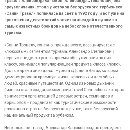
Трэвел» Александр Ванюков. Александр Степанович, без
преувеличения, стоял у истоков белорусского турбизнеса.
«Санни Трэвел» появилась на свет в 1992 году, и вот уже на
протяжении десятилетий является звездой и одним из
самых известных брендов на небосклоне отечественного
туризма.
«Санни Трэвел», конечно, прежде всего, ассоциируется с
«люксовым» сегментом туризма. Александр Степанович
первым внедрял в рынок приемы обслуживания по вип-
классу, занимался популяризацией продукта класса «люкс».
Долгое время он издавал журнал «Дольче Вита», который
демонстрировал красивую жизнь, красивых и достойных
людей, красивые путешествия. Одним из новых дыханий
бизнеса стало создание компании Travel Connections, которая
занимается организацией деловых встреч, семинаров и
воркшопов – продвигает как туристические возможности
различных стран на белорусском рынке, так и белорусский
национальный продукт за рубежом.
Несколько лет назад Александр Ванюков создал прецедент