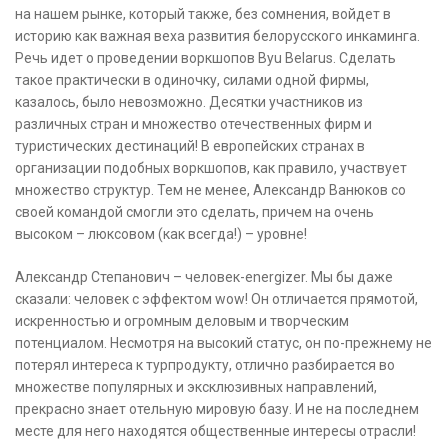
на нашем рынке, который также, без сомнения, войдет в
историю как важная веха развития белорусского инкаминга.
Речь идет о проведении воркшопов Byu Belarus. Сделать
такое практически в одиночку, силами одной фирмы,
казалось, было невозможно. Десятки участников из
различных стран и множество отечественных фирм и
туристических дестинаций! В европейских странах в
организации подобных воркшопов, как правило, участвует
множество структур. Тем не менее, Александр Ванюков со
своей командой смогли это сделать, причем на очень
высоком – люксовом (как всегда!) – уровне!
Александр Степанович – человек-energizer. Мы бы даже
сказали: человек с эффектом wow! Он отличается прямотой,
искренностью и огромным деловым и творческим
потенциалом. Несмотря на высокий статус, он по-прежнему не
потерял интереса к турпродукту, отлично разбирается во
множестве популярных и эксклюзивных направлений,
прекрасно знает отельную мировую базу. И не на последнем
месте для него находятся общественные интересы отрасли!