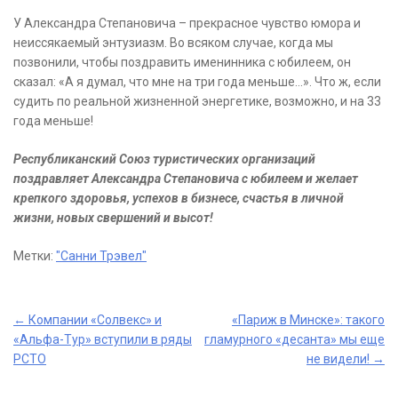
У Александра Степановича – прекрасное чувство юмора и
неиссякаемый энтузиазм. Во всяком случае, когда мы
позвонили, чтобы поздравить именинника с юбилеем, он
сказал: «А я думал, что мне на три года меньше…». Что ж, если
судить по реальной жизненной энергетике, возможно, и на 33
года меньше!
Республиканский Союз туристических организаций
поздравляет Александра Степановича с юбилеем и желает
крепкого здоровья, успехов в бизнесе, счастья в личной
жизни, новых свершений и высот!
Метки:
"Санни Трэвел"
Post
←
Компании «Солвекс» и
«Париж в Минске»: такого
«Альфа-Тур» вступили в ряды
гламурного «десанта» мы еще
navigation
РСТО
не видели!
→