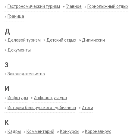
»
Гастрономический туризм
»
Главное
»
Горнолыжный отдых
»
Граница
Д
»
Деловой туризм
»
Детский отдых
»
Дипмиссии
»
Документы
З
»
Законодательство
И
»
Инфотуры
»
Инфраструктура
»
История белорусского турбизнеса
»
Итоги
К
»
Кадры
»
Комментарий
»
Конкурсы
»
Коронавирус