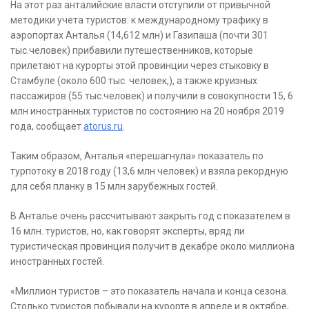
На этот раз анталийские власти отступили от привычной
методики учета туристов: к международному трафику в
аэропортах Анталья (14,612 млн) и Газипаша (почти 301
тыс.человек) прибавили путешественников, которые
прилетают на курорты этой провинции через стыковку в
Стамбуле (около 600 тыс. человек,), а также круизных
пассажиров (55 тыс.человек) и получили в совокупности 15, 6
млн иностранных туристов по состоянию на 20 ноября 2019
года, сообщает
atorus.ru
.
Таким образом, Анталья «перешагнула» показатель по
турпотоку в 2018 году (13,6 млн человек) и взяла рекордную
для себя планку в 15 млн зарубежных гостей.
В Анталье очень рассчитывают закрыть год с показателем в
16 млн. туристов, но, как говорят эксперты, вряд ли
туристическая провинция получит в декабре около миллиона
иностранных гостей.
«Миллион туристов – это показатель начала и конца сезона.
Столько туристов побывали на курорте в апреле и в октябре,