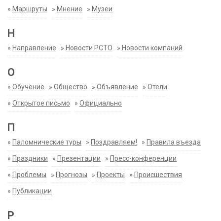
»
Маршруты
»
Мнение
»
Музеи
Н
»
Направление
»
Новости РСТО
»
Новости компаний
О
»
Обучение
»
Общество
»
Объявление
»
Отели
»
Открытое письмо
»
Официально
П
»
Паломнические туры
»
Поздравляем!
»
Правила въезда
»
Праздники
»
Презентации
»
Пресс-конференции
»
Проблемы
»
Прогнозы
»
Проекты
»
Происшествия
»
Публикации
Р