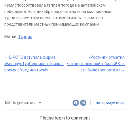
чему способствовала теплая погода на анталийском
побережье. Но в декабре рассчитывать на миллионный
турпоток все-таки очень оптимистично», — считают
представители местных принимающих компаний.
Метки:
Турция
Post
←
В РСТО вступила фирма
«Ростинг» отметил
«БеларусТурСервис»: «Пришло
четвертьвековой юбилей! Как
navigation
время объединяться!»
это было (репортаж)
→
Подписаться
авторизуйтесь
Please login to comment